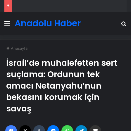
Anadolu Haber
Menü
A
Anasayfa
İsrail’de muhalefetten sert
suçlama: Ordunun tek
amacı Netanyahu’nun
bekasını korumak için
savaş
Facebook
X
Tumblr
Messenger
WhatsApp
Telegram
Email'den paylaş