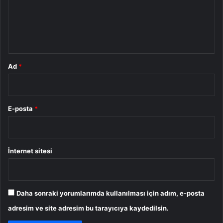
u
m
*
Ad
*
E-posta
*
İnternet sitesi
Daha sonraki yorumlarımda kullanılması için adım, e-posta
adresim ve site adresim bu tarayıcıya kaydedilsin.