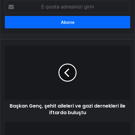
E-
posta
adresinizi
girin
Başkan
Genç,
şehit
aileleri
ve
gazi
dernekleri
ile
iftarda
Başkan Genç, şehit aileleri ve gazi dernekleri ile
buluştu
iftarda buluştu
Suriye’de
şiddetli