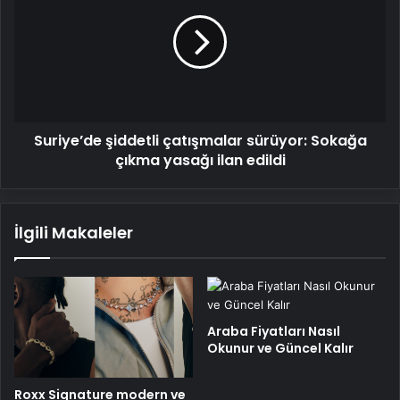
çatışmalar
sürüyor:
Sokağa
çıkma
yasağı
ilan
edildi
Suriye’de şiddetli çatışmalar sürüyor: Sokağa
çıkma yasağı ilan edildi
İlgili Makaleler
Araba Fiyatları Nasıl
Okunur ve Güncel Kalır
Roxx Signature modern ve