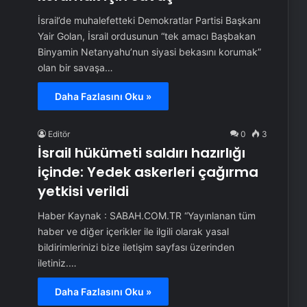
İsrail’de muhalefetteki Demokratlar Partisi Başkanı
Yair Golan, İsrail ordusunun “tek amacı Başbakan
Binyamin Netanyahu’nun siyasi bekasını korumak”
olan bir savaşa…
Daha Fazlasını Oku »
Editör
0
3
İsrail hükümeti saldırı hazırlığı
içinde: Yedek askerleri çağırma
yetkisi verildi
Haber Kaynak : SABAH.COM.TR “Yayınlanan tüm
haber ve diğer içerikler ile ilgili olarak yasal
bildirimlerinizi bize iletişim sayfası üzerinden
iletiniz.…
Daha Fazlasını Oku »