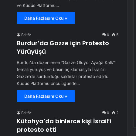
ve Kudüs Platformu…
Daha Fazlasını Oku »
Editör
0
5
Burdur’da Gazze için Protesto
Yürüyüşü
Burdur’da düzenlenen “Gazze Ölüyor Ayağa Kalk”
temalı yürüyüş ve basın açıklamasıyla İsrail’in
Gazze’de sürdürdüğü saldırılar protesto edildi.
Kudüs Platformu öncülüğünde…
Daha Fazlasını Oku »
Editör
0
2
Kütahya’da binlerce kişi İsrail’i
protesto etti