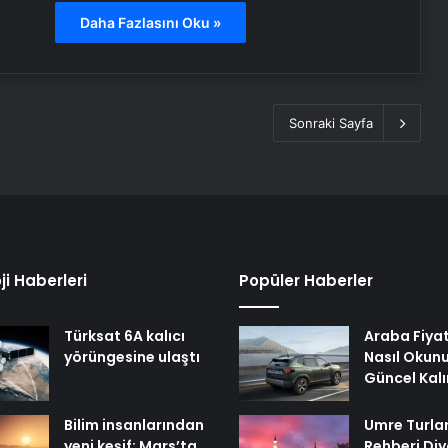
Daha Fazlasını Oku »
Sonraki Sayfa
ji Haberleri
Popüler Haberler
Türksat 6A kalıcı
Araba Fiyat
yörüngesine ulaştı
Nasıl Okunu
Güncel Kalı
Bilim insanlarından
Umre Turlar
yeni keşif: Mars’ta
Rehberi Di