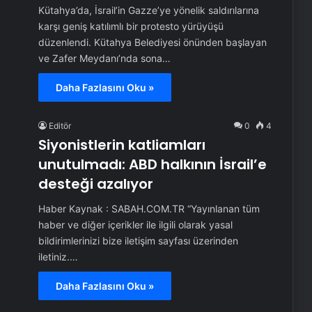
Kütahya’da, İsrail’in Gazze’ye yönelik saldırılarına
karşı geniş katılımlı bir protesto yürüyüşü
düzenlendi. Kütahya Belediyesi önünden başlayan
ve Zafer Meydanı’nda sona…
Daha Fazlasını Oku »
Editör
0
4
Siyonistlerin katliamları
unutulmadı: ABD halkının İsrail’e
desteği azalıyor
Haber Kaynak : SABAH.COM.TR “Yayınlanan tüm
haber ve diğer içerikler ile ilgili olarak yasal
bildirimlerinizi bize iletişim sayfası üzerinden
iletiniz.…
Daha Fazlasını Oku »