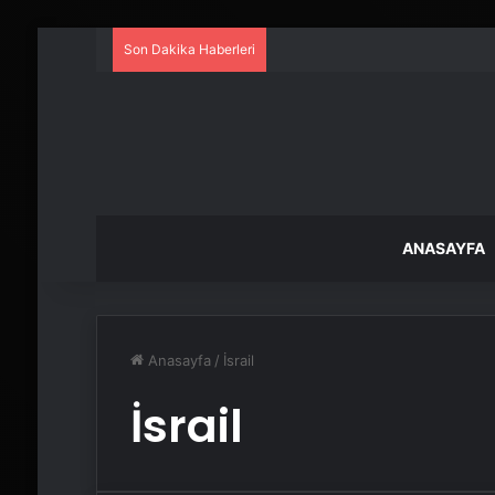
Son Dakika Haberleri
ANASAYFA
Anasayfa
/
İsrail
İsrail