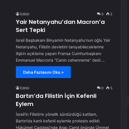
Editör
0
2
Yair Netanyahu’dan Macron’a
Sert Tepki
İsrail Başbakanı Binyamin Netanyahu’nun oğlu Yair
Netanyahu, Filistin devletini tanıyabileceklerine
ilişkin açıklama yapan Fransa Cumhurbaşkanı
Emmanuel Macron’a “Canın cehenneme” dedi.…
Daha Fazlasını Oku »
Editör
0
5
Bartın’da Filistin İçin Kefenli
Eylem
İsrail’in Filistin’e yönelik sürdürdüğü katliam,
Bartın’da kanlı kefenli eylemle protesto edildi.
Hükümet Caddesi’nde Arap Camii önünde Ümmet