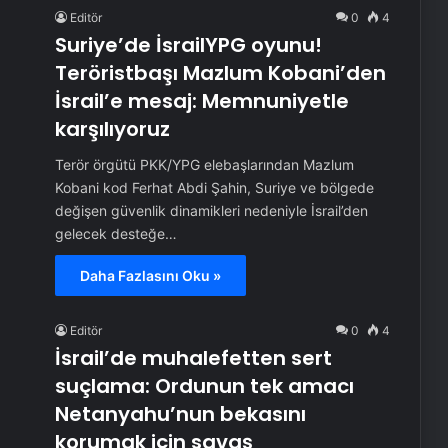
Editör
0
4
Suriye’de İsrailYPG oyunu!
Teröristbaşı Mazlum Kobani’den
İsrail’e mesaj: Memnuniyetle
karşılıyoruz
Terör örgütü PKK/YPG elebaşlarından Mazlum
Kobani kod Ferhat Abdi Şahin, Suriye ve bölgede
değişen güvenlik dinamikleri nedeniyle İsrail’den
gelecek desteğe…
Daha Fazlasını Oku »
Editör
0
4
İsrail’de muhalefetten sert
suçlama: Ordunun tek amacı
Netanyahu’nun bekasını
korumak için savaş