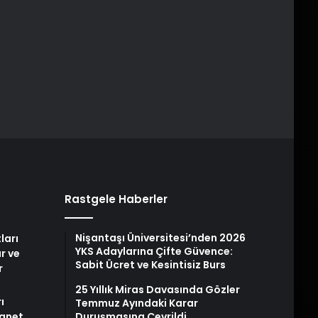
Rastgele Haberler
Nişantaşı Üniversitesi’nden 2026
ları
YKS Adaylarına Çifte Güvence:
r ve
Sabit Ücret ve Kesintisiz Burs
r
25 Yıllık Miras Davasında Gözler
ı
Temmuz Ayındaki Karar
yanet
Duruşmasına Çevrildi