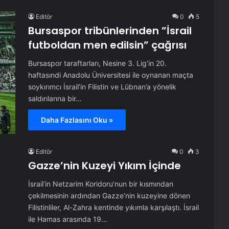
Editör
0
5
Bursaspor tribünlerinden ”İsrail
futboldan men edilsin” çağrısı
Bursaspor taraftarları, Nesine 3. Lig’in 20.
haftasındi Anadolu Üniversitesi ile oynanan maçta
soykırımcı İsrail’in Filistin ve Lübnan’a yönelik
saldırılarına bir…
Daha Fazlasını Oku »
Editör
0
3
Gazze’nin Kuzeyi Yıkım İçinde
İsrail’in Netzarim Koridoru’nun bir kısmından
çekilmesinin ardından Gazze’nin kuzeyine dönen
Filistinliler, Al-Zahra kentinde yıkımla karşılaştı. İsrail
ile Hamas arasında 19…