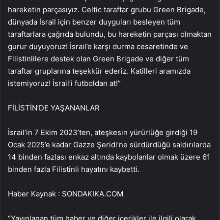
hareketin parçasıyız. Celtic taraftar grubu Green Brigade,
dünyada İsrail için benzer duyguları besleyen tüm
taraftarlara çağrıda bulundu, bu hareketin parçası olmaktan
gurur duyuyoruz! İsrail’e karşı durma cesaretinde ve
Filistinlilere destek olan Green Brigade ve diğer tüm
taraftar gruplarına teşekkür ederiz. Katilleri aramızda
istemiyoruz! İsrail’i futboldan at!”
FİLİSTİN’DE YAŞANANLAR
İsrail’in 7 Ekim 2023’ten, ateşkesin yürürlüğe girdiği 19
Ocak 2025’e kadar Gazze Şeridi’ne sürdürdüğü saldırılarda
14 binden fazlası enkaz altında kaybolanlar olmak üzere 61
binden fazla Filistinli hayatını kaybetti.
Haber Kaynak : SONDAKIKA.COM
“Yayınlanan tüm haber ve diğer içerikler ile ilgili olarak