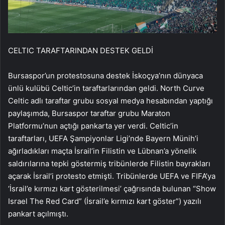
CELTIC TARAFTARINDAN DESTEK GELDİ
Bursaspor’un protestosuna destek İskoçya’nın dünyaca
ünlü kulübü Celtic’in taraftarlarından geldi. North Curve
Celtic adlı taraftar grubu sosyal medya hesabından yaptığı
paylaşımda, Bursaspor taraftar grubu Maraton
Platformu’nun açtığı pankarta yer verdi. Celtic’in
taraftarları, UEFA Şampiyonlar Ligi’nde Bayern Münih’i
ağırladıkları maçta İsrail’in Filistin ve Lübnan’a yönelik
saldırılarına tepki göstermiş tribünlerde Filistin bayrakları
açarak İsrail’i protesto etmişti. Tribünlerde UEFA ve FIFA’ya
‘İsrail’e kırmızı kart gösterilmesi’ çağrısında bulunan “Show
Israel The Red Card” (İsrail’e kırmızı kart göster”) yazılı
pankart açılmıştı.