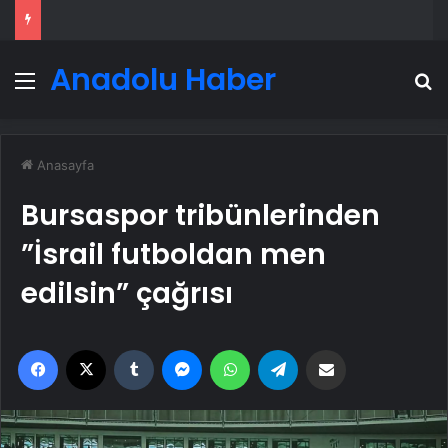
Anadolu Haber
Menü
A
Anasayfa
Bursaspor tribünlerinden
”İsrail futboldan men
edilsin” çağrısı
Facebook
X
Tumblr
Messenger
WhatsApp
Telegram
Email'den paylaş