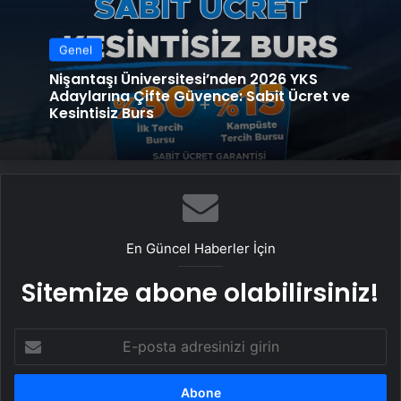
Genel
Nişantaşı Üniversitesi’nden 2026 YKS
Adaylarına Çifte Güvence: Sabit Ücret ve
Kesintisiz Burs
En Güncel Haberler İçin
Sitemize abone olabilirsiniz!
E-
posta
adresinizi
girin