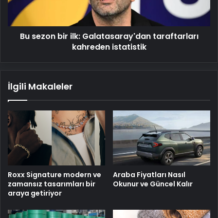
kahreden
istatistik
Bu sezon bir ilk: Galatasaray'dan taraftarları
kahreden istatistik
İlgili Makaleler
Roxx Signature modern ve
Araba Fiyatları Nasıl
zamansız tasarımları bir
Okunur ve Güncel Kalır
araya getiriyor