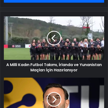
A
Milli
Kadın
Futbol
Takımı,
İrlanda
ve
Yunanistan
Maçları
A Milli Kadın Futbol Takımı, İrlanda ve Yunanistan
İçin
Hazırlanıyor
Maçları İçin Hazırlanıyor
Bu
sezon
bir
ilk:
Galatasaray'dan
taraftarları