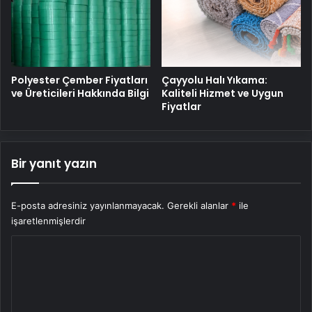
Polyester Çember Fiyatları
Çayyolu Halı Yıkama:
ve Üreticileri Hakkında Bilgi
Kaliteli Hizmet ve Uygun
Fiyatlar
Bir yanıt yazın
E-posta adresiniz yayınlanmayacak.
Gerekli alanlar
*
ile
işaretlenmişlerdir
Y
o
r
u