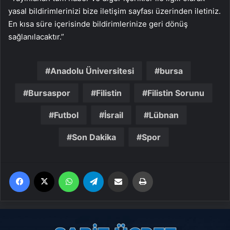
yasal bildirimlerinizi bize iletişim sayfası üzerinden iletiniz.
En kısa süre içerisinde bildirimlerinize geri dönüş
sağlanılacaktır.”
Anadolu Üniversitesi
bursa
Bursaspor
Filistin
Filistin Sorunu
Futbol
İsrail
Lübnan
Son Dakika
Spor
Facebook
X
WhatsApp
Telegram
Email'den paylaş
Yaz