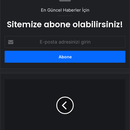
En Güncel Haberler İçin
Sitemize abone olabilirsiniz!
E-
posta
adresinizi
girin
Polyester
Çember
Fiyatları
ve
Üreticileri
Hakkında
Bilgi