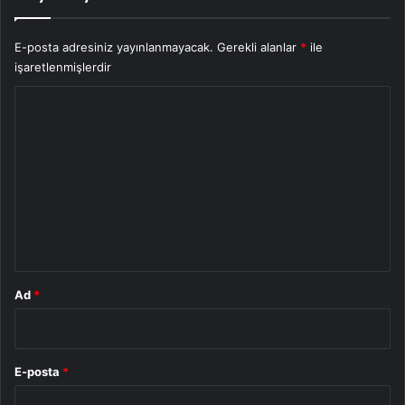
E-posta adresiniz yayınlanmayacak.
Gerekli alanlar
*
ile
işaretlenmişlerdir
Y
o
r
u
m
*
Ad
*
E-posta
*