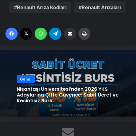
Renault Arıza Kodları
Renault Arızaları
Facebook
X
WhatsApp
Telegram
Email'den paylaş
Yaz
Genel
Nişantaşı Üniversitesi’nden 2026 YKS
Adaylarına Çifte Güvence: Sabit Ücret ve
Kesintisiz Burs