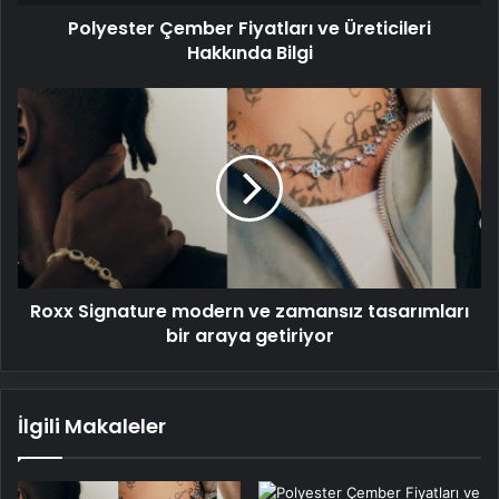
Polyester Çember Fiyatları ve Üreticileri
Hakkında Bilgi
Roxx
Signature
modern
ve
zamansız
tasarımları
bir
araya
getiriyor
Roxx Signature modern ve zamansız tasarımları
bir araya getiriyor
İlgili Makaleler