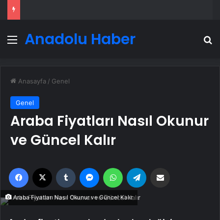
Anadolu Haber
Menü
A
Anasayfa
/
Genel
Genel
Araba Fiyatları Nasıl Okunur
ve Güncel Kalır
Facebook
X
Tumblr
Messenger
WhatsApp
Telegram
Email'den paylaş
Araba Fiyatları Nasıl Okunur ve Güncel Kalır