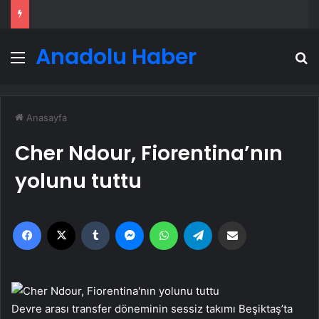
Anadolu Haber
Menü
A
Anasayfa
Cher Ndour, Fiorentina’nın
yolunu tuttu
Facebook
X
Tumblr
Messenger
WhatsApp
Telegram
Email'den paylaş
Devre arası transfer döneminin sessiz takımı Beşiktaş’ta