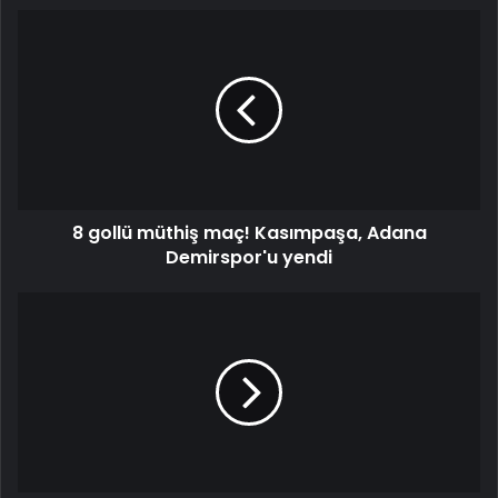
8
gollü
müthiş
maç!
Kasımpaşa,
Adana
Demirspor'u
yendi
8 gollü müthiş maç! Kasımpaşa, Adana
Demirspor'u yendi
Fenerbahçe'de
zorlu
şubat
takvimi!
Toplam
8
maça
çıkılacak