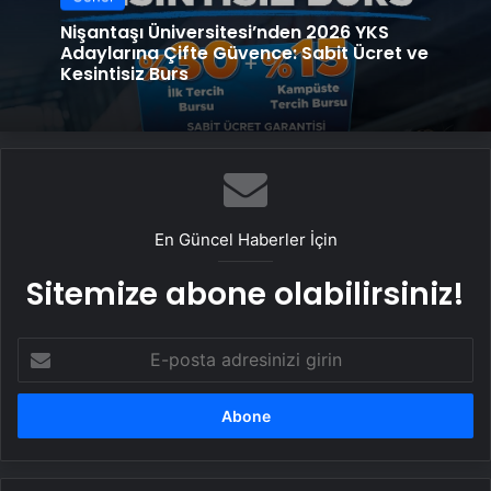
Nişantaşı Üniversitesi’nden 2026 YKS
Adaylarına Çifte Güvence: Sabit Ücret ve
Kesintisiz Burs
En Güncel Haberler İçin
Sitemize abone olabilirsiniz!
E-
posta
adresinizi
girin