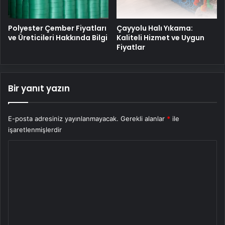
Polyester Çember Fiyatları
Çayyolu Halı Yıkama:
ve Üreticileri Hakkında Bilgi
Kaliteli Hizmet ve Uygun
Fiyatlar
Bir yanıt yazın
E-posta adresiniz yayınlanmayacak.
Gerekli alanlar
*
ile
işaretlenmişlerdir
Y
o
r
u
m
*