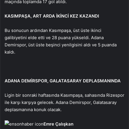
maçında toplamda 17 gol atıldı.
KASIMPAŞA, ART ARDA İKİNCİ KEZ KAZANDI
Bu sonucun ardından Kasımpaşa, üst üste ikinci
galibiyetini elde etti ve 28 puana yükseldi. Adana
Demirspor, üst üste beşinci yenilgisini aldı ve 5 puanda
kaldı.
ADANA DEMİRSPOR, GALATASARAY DEPLASMANINDA
Ligin bir sonraki haftasında Kasımpaşa, sahasında Rizespor
ile karşı karşıya gelecek. Adana Demirspor, Galatasaray
deplasmanına konuk olacak.
Emre Çalışkan