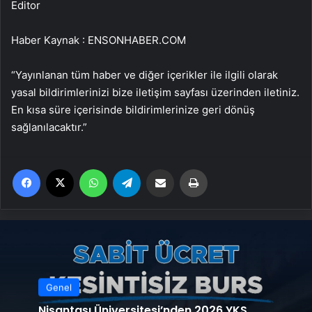
Editor
Haber Kaynak : ENSONHABER.COM
“Yayınlanan tüm haber ve diğer içerikler ile ilgili olarak
yasal bildirimlerinizi bize iletişim sayfası üzerinden iletiniz.
En kısa süre içerisinde bildirimlerinize geri dönüş
sağlanılacaktır.”
Facebook
X
WhatsApp
Telegram
Email'den paylaş
Yaz
Genel
Nişantaşı Üniversitesi’nden 2026 YKS