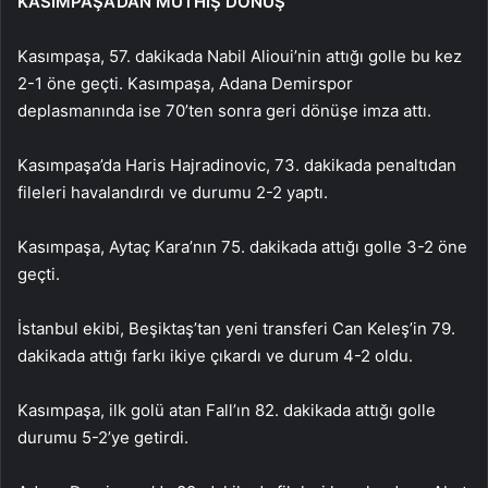
KASIMPAŞA’DAN MÜTHİŞ DÖNÜŞ
Kasımpaşa, 57. dakikada Nabil Alioui’nin attığı golle bu kez
2-1 öne geçti. Kasımpaşa, Adana Demirspor
deplasmanında ise 70’ten sonra geri dönüşe imza attı.
Kasımpaşa’da Haris Hajradinovic, 73. dakikada penaltıdan
fileleri havalandırdı ve durumu 2-2 yaptı.
Kasımpaşa, Aytaç Kara’nın 75. dakikada attığı golle 3-2 öne
geçti.
İstanbul ekibi, Beşiktaş’tan yeni transferi Can Keleş’in 79.
dakikada attığı farkı ikiye çıkardı ve durum 4-2 oldu.
Kasımpaşa, ilk golü atan Fall’ın 82. dakikada attığı golle
durumu 5-2’ye getirdi.