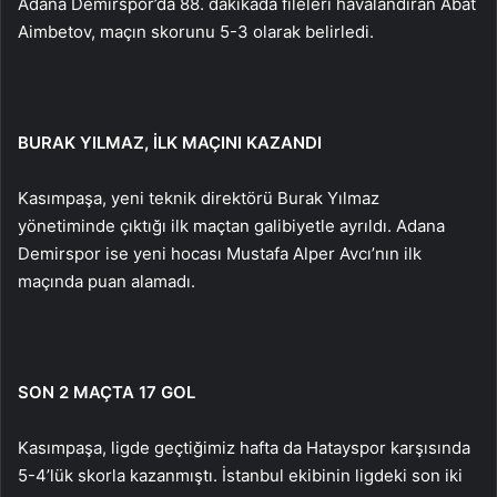
Adana Demirspor’da 88. dakikada fileleri havalandıran Abat
Aimbetov, maçın skorunu 5-3 olarak belirledi.
BURAK YILMAZ, İLK MAÇINI KAZANDI
Kasımpaşa, yeni teknik direktörü Burak Yılmaz
yönetiminde çıktığı ilk maçtan galibiyetle ayrıldı. Adana
Demirspor ise yeni hocası Mustafa Alper Avcı’nın ilk
maçında puan alamadı.
SON 2 MAÇTA 17 GOL
Kasımpaşa, ligde geçtiğimiz hafta da Hatayspor karşısında
5-4’lük skorla kazanmıştı. İstanbul ekibinin ligdeki son iki