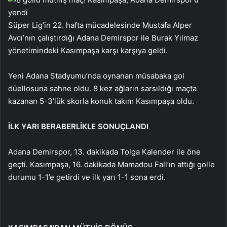
Süper Lig’in 22. hafta mücadelesinde Mustafa Alper
Avcı’nın çalıştırdığı Adana Demirspor ile Burak Yılmaz
yönetimindeki Kasımpaşa karşı karşıya geldi.
Yeni Adana Stadyumu’nda oynanan müsabaka gol
düellosuna sahne oldu. 8 kez ağların sarsıldığı maçta
kazanan 5-3’lük skorla konuk takım Kasımpaşa oldu.
İLK YARI BERABERLİKLE SONUÇLANDI
Adana Demirspor, 13. dakikada Tolga Kalender ile öne
geçti. Kasımpaşa, 16. dakikada Mamadou Fall’ın attığı golle
durumu 1-1’e getirdi ve ilk yarı 1-1 sona erdi.