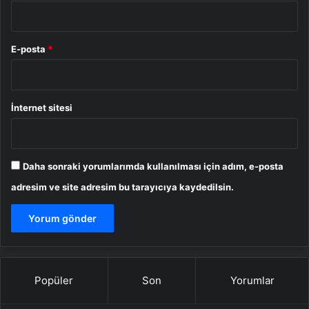
E-posta
*
İnternet sitesi
Daha sonraki yorumlarımda kullanılması için adım, e-posta
adresim ve site adresim bu tarayıcıya kaydedilsin.
Popüler
Son
Yorumlar