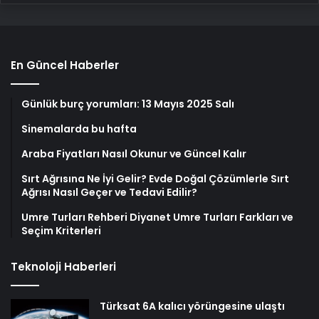
En Güncel Haberler
Günlük burç yorumları: 13 Mayıs 2025 Salı
Sinemalarda bu hafta
Araba Fiyatları Nasıl Okunur ve Güncel Kalır
Sırt Ağrısına Ne İyi Gelir? Evde Doğal Çözümlerle Sırt
Ağrısı Nasıl Geçer ve Tedavi Edilir?
Umre Turları Rehberi Diyanet Umre Turları Farkları ve
Seçim Kriterleri
Teknoloji Haberleri
Türksat 6A kalıcı yörüngesine ulaştı