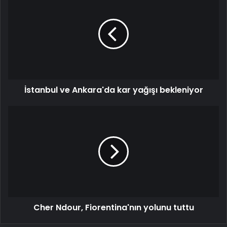
ve
Ankara'da
kar
yağışı
bekleniyor
İstanbul ve Ankara'da kar yağışı bekleniyor
Cher
Ndour,
Fiorentina'nın
yolunu
tuttu
Cher Ndour, Fiorentina'nın yolunu tuttu