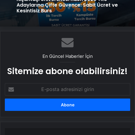
Adaylarına Çifte Güvence: Sabit Ücret ve
Kesintisiz Burs
En Güncel Haberler İçin
Sitemize abone olabilirsiniz!
E-
posta
adresinizi
girin
İstanbul