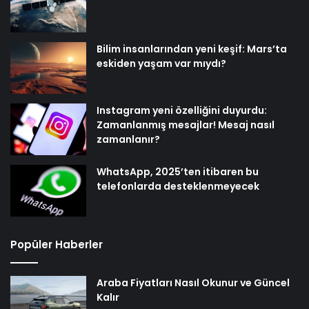
Bilim insanlarından yeni keşif: Mars’ta
eskiden yaşam var mıydı?
Instagram yeni özelliğini duyurdu:
Zamanlanmış mesajlar! Mesaj nasıl
zamanlanır?
WhatsApp, 2025’ten itibaren bu
telefonlarda desteklenmeyecek
Popüler Haberler
Araba Fiyatları Nasıl Okunur ve Güncel
Kalır