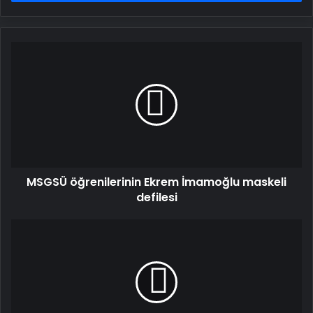
MSGSÜ
öğrenilerinin
Ekrem
İmamoğlu
maskeli
defilesi
MSGSÜ öğrenilerinin Ekrem İmamoğlu maskeli
defilesi
Trakya'daki
barajların
doluluk
oranında
artış