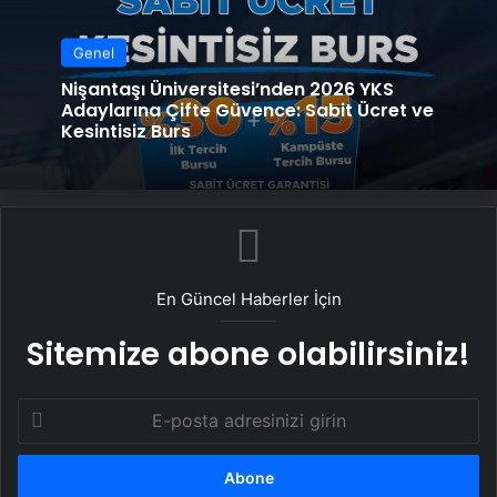
Genel
Nişantaşı Üniversitesi’nden 2026 YKS
Adaylarına Çifte Güvence: Sabit Ücret ve
Kesintisiz Burs
En Güncel Haberler İçin
Sitemize abone olabilirsiniz!
E-
posta
adresinizi
girin