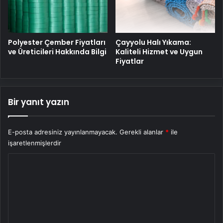
Polyester Çember Fiyatları
Çayyolu Halı Yıkama:
ve Üreticileri Hakkında Bilgi
Kaliteli Hizmet ve Uygun
Fiyatlar
Bir yanıt yazın
E-posta adresiniz yayınlanmayacak.
Gerekli alanlar
*
ile
işaretlenmişlerdir
Y
o
r
u
m