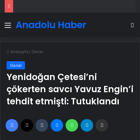
Anadolu Haber
Menü
A
Anasayfa
/
Genel
Genel
Yenidoğan Çetesi’ni
çökerten savcı Yavuz Engin’i
tehdit etmişti: Tutuklandı
Facebook
X
Tumblr
Messenger
WhatsApp
Telegram
Email'den paylaş