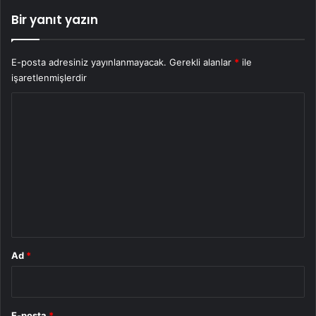
Bir yanıt yazın
E-posta adresiniz yayınlanmayacak.
Gerekli alanlar
*
ile
işaretlenmişlerdir
Y
o
r
u
m
*
Ad
*
E-posta
*