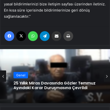
yasal bildirimlerinizi bize iletişim sayfası üzerinden iletiniz.
En kısa süre içerisinde bildirimlerinize geri dönüş
sağlanılacaktır.”
Facebook
X
WhatsApp
Telegram
Email'den paylaş
Yaz
Genel
Genel
25 Yıllık Miras Davasında Gözler Temmuz
Ayındaki Karar Duruşmasına Çevrildi