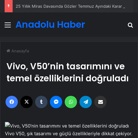
25 Yıllık Miras Davasında Gözler Temmuz Ayındaki Karar Duruşmasına Çevrildi
Anadolu Haber
Menü
A
Anasayfa
Vivo, V50’nin tasarımını ve
temel özelliklerini doğruladı
Facebook
X
Tumblr
Messenger
WhatsApp
Telegram
Email'den paylaş
Vivo V50, şık tasarımı ve güçlü özellikleriyle dikkat çekiyor.