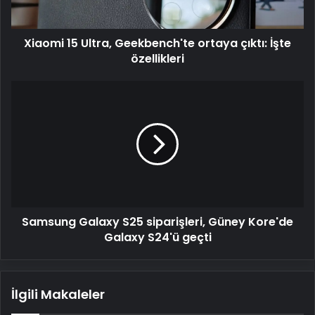
özellikleri
Xiaomi 15 Ultra, Geekbench'te ortaya çıktı: İşte
özellikleri
Samsung
Galaxy
S25
siparişleri,
Güney
Kore'de
Galaxy
S24'ü
geçti
Samsung Galaxy S25 siparişleri, Güney Kore'de
Galaxy S24'ü geçti
İlgili Makaleler