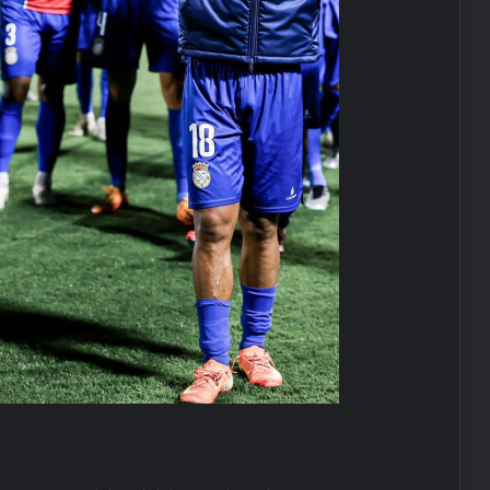
UETDS Nedir ? Uetds.com İle Akıllı
Dijital Taşımacılık Yazılımı