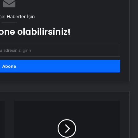
Umre Turları Rehberi Diyanet Umre
Turları Farkları ve Seçim Kriterleri
el Haberler İçin
Bahçe Mobilyaları Nasıl Seçilir
ne olabilirsiniz!
Ankara’da Profesyonel Buharlı Koltuk
Yıkama Hizmetleri
Batıkent Halı Yıkama Fiyatları ve
Hizmet Kalitesi
Bir
Nişantaşı Üniversitesi’nden 2026 YKS
garip
Adaylarına Çifte Güvence: Sabit
gösteri!
Ücret ve Kesintisiz Burs
Kolundan
tutulup
25 Yıllık Miras Davasında Gözler
çığlıklar