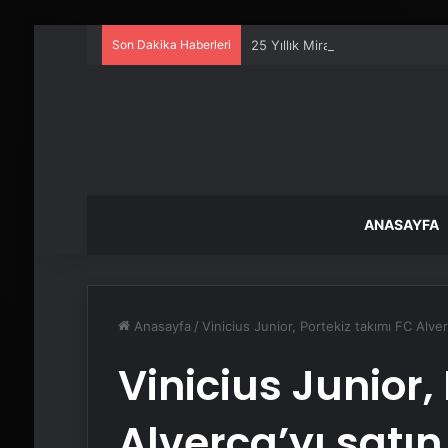
Son Dakika Haberleri
25 Yıllık Miras Davasında Gözl
ANASAYFA
Anasayfa
/
Vinicius Junior, Portekiz takımı FC Alverc
Vinicius Junior,
Alverca’yı satın