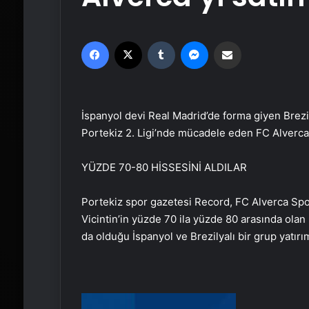
Facebook
X
Tumblr
Messenger
Email'den paylaş
İspanyol devi Real Madrid’de forma giyen Brezilya
Portekiz 2. Ligi’nde mücadele eden FC Alverca
YÜZDE 70-80 HİSSESİNİ ALDILAR
Portekiz spor gazetesi Record, FC Alverca Spor
Vicintin’in yüzde 70 ila yüzde 80 arasında olan 
da olduğu İspanyol ve Brezilyalı bir grup yatırı