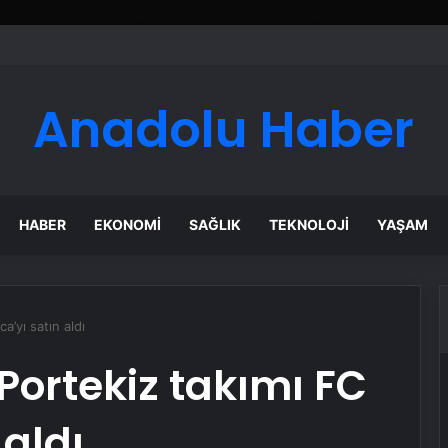
er Temmuz Ayındaki Karar Duruşmasına Çevrildi
Anadolu Haber
HABER
EKONOMI
SAĞLIK
TEKNOLOJI
YAŞAM
a’yı satın aldı
 Portekiz takımı FC
 aldı