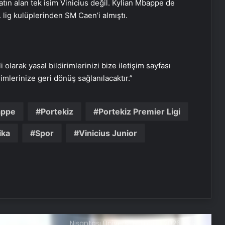
tın alan tek isim Vinicius değil. Kylian Mbappe de
Umre Turları Rehberi Diyanet Umre
 lig kulüplerinden SM Caen’i almıştı.
Turları Farkları ve Seçim Kriterleri
Bahçe Mobilyaları Nasıl Seçilir
i olarak yasal bildirimlerinizi bize iletişim sayfası
rimlerinize geri dönüş sağlanılacaktır.”
Ankara’da Profesyonel Buharlı Koltuk
Yıkama Hizmetleri
appe
Portekiz
Portekiz Premier Ligi
Batıkent Halı Yıkama Fiyatları ve
ika
Spor
Vinicius Junior
Hizmet Kalitesi
Nişantaşı Üniversitesi’nden 2026 YKS
Adaylarına Çifte Güvence: Sabit
Ücret ve Kesintisiz Burs
25 Yıllık Miras Davasında Gözler