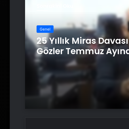
Sonrakini Oku
Genel
Genel
Ortopodoloji İle Diya
Ayak Yarası Tedavisi
25 Yıllık Miras Davas
Gözler Temmuz Ayın
Karar Duruşmasına
Çevrildi