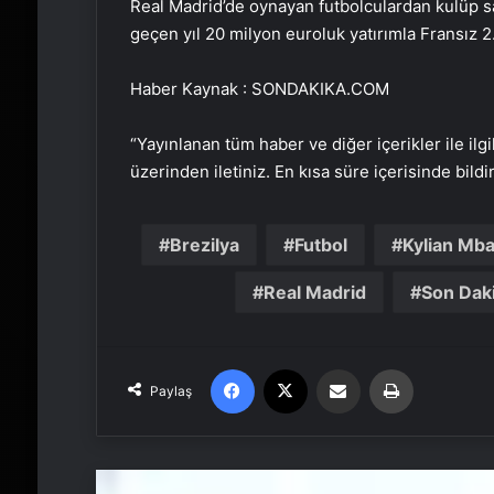
Real Madrid’de oynayan futbolculardan kulüp sa
geçen yıl 20 milyon euroluk yatırımla Fransız 2.
Haber Kaynak : SONDAKIKA.COM
“Yayınlanan tüm haber ve diğer içerikler ile ilgil
üzerinden iletiniz. En kısa süre içerisinde bildi
Brezilya
Futbol
Kylian Mb
Real Madrid
Son Dak
Facebook
X
Email'den paylaş
Yaz
Paylaş