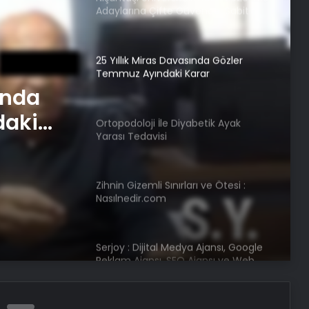
Temmuz Ayındaki Karar
Duruşmasına Çevrildi
Ortopodoloji İle Diyabetik Ayak
Yarası Tedavisi
betik
Zihnin Gizemli Sınırları ve Ötesi :
Nasılnedir.com
ında
Serjoy : Dijital Medya Ajansı, Google
daki
Reklam Ajansı, SEO Ajansı ve Web
Tasarım Ajansı
UETDS Nedir ? Uetds.com İle Akıllı
Dijital Taşımacılık Yazılımı