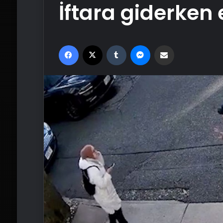
İftara giderken e
Facebook
X
Tumblr
Messenger
Email'den paylaş