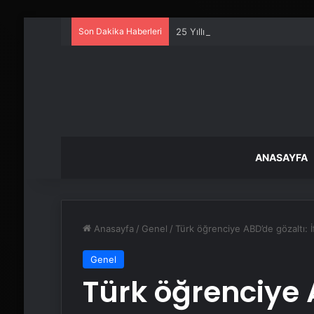
Son Dakika Haberleri
25 Yıllık Miras Davasında Gözl
ANASAYFA
Anasayfa
/
Genel
/
Türk öğrenciye ABD’de gözaltı: İf
Genel
Türk öğrenciye 