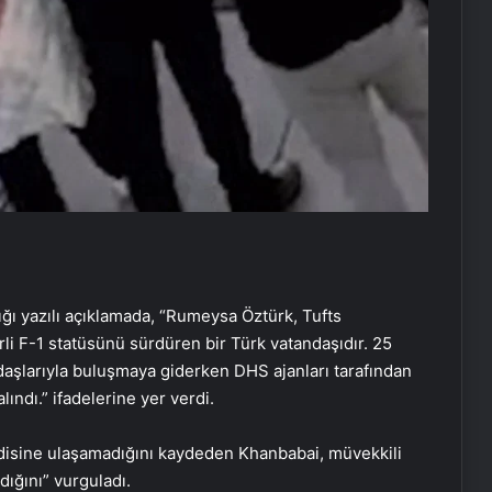
ğı yazılı açıklamada, “Rumeysa Öztürk, Tufts
li F-1 statüsünü sürdüren bir Türk vatandaşıdır. 25
aşlarıyla buluşmaya giderken DHS ajanları tarafından
ındı.” ifadelerine yer verdi.
disine ulaşamadığını kaydeden Khanbabai, müvekkili
ığını” vurguladı.