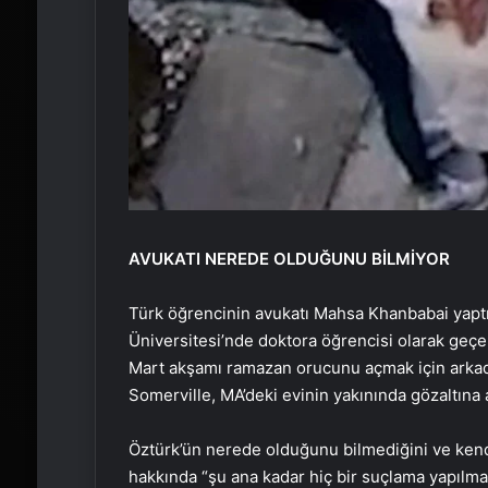
AVUKATI NEREDE OLDUĞUNU BİLMİYOR
Türk öğrencinin avukatı Mahsa Khanbabai yaptı
Üniversitesi’nde doktora öğrencisi olarak geçer
Mart akşamı ramazan orucunu açmak için arkad
Somerville, MA’deki evinin yakınında gözaltına al
Öztürk’ün nerede olduğunu bilmediğini ve ken
hakkında “şu ana kadar hiç bir suçlama yapılmad