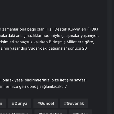
 zamanlar ona bağlı olan Hızlı Destek Kuvvetleri (HDK)
ulardaki anlaşmazlıklar nedeniyle çatışmalar yaşanıyor.
rişimleri sonuçsuz kalırken Birleşmiş Milletlere göre,
izinin yaşandığı Sudan’daki çatışmalar sonucu 20
UETDS Nedir ? Uetds.com İle Akıllı
Dijital Taşımacılık Yazılımı
i olarak yasal bildirimlerinizi bize iletişim sayfası
Umre Turları Rehberi Diyanet Umre
rimlerinize geri dönüş sağlanılacaktır.”
Turları Farkları ve Seçim Kriterleri
ı
Dünya
Güncel
Güvenlik
Bahçe Mobilyaları Nasıl Seçilir