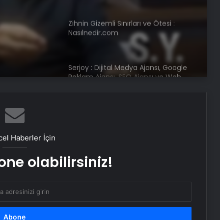
Zihnin Gizemli Sınırları ve Ötesi :
Nasılnedir.com
Serjoy : Dijital Medya Ajansı, Google
Reklam Ajansı, SEO Ajansı ve Web
Tasarım Ajansı
UETDS Nedir ? Uetds.com İle Akıllı
Dijital Taşımacılık Yazılımı
el Haberler İçin
Umre Turları Rehberi Diyanet Umre
ne olabilirsiniz!
Turları Farkları ve Seçim Kriterleri
Bahçe Mobilyaları Nasıl Seçilir