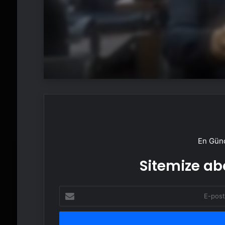
Çevrildi
En Günc
Sitemize abo
E-
posta
adresinizi
girin