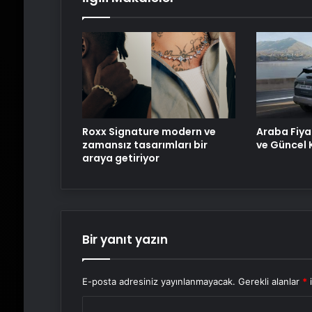
Roxx Signature modern ve
Araba Fiya
zamansız tasarımları bir
ve Güncel K
araya getiriyor
Bir yanıt yazın
E-posta adresiniz yayınlanmayacak.
Gerekli alanlar
*
i
Y