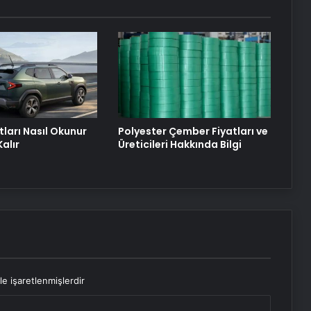
Zihnin Gizemli Sınırları ve Ötesi :
Nasılnedir.com
Serjoy : Dijital Medya Ajansı, Google
Reklam Ajansı, SEO Ajansı ve Web
Tasarım Ajansı
tları Nasıl Okunur
Polyester Çember Fiyatları ve
alır
Üreticileri Hakkında Bilgi
le işaretlenmişlerdir