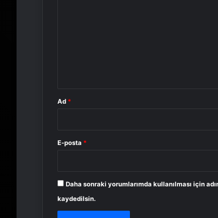
o
r
u
m
*
Ad
*
E-posta
*
Daha sonraki yorumlarımda kullanılması için adı
kaydedilsin.