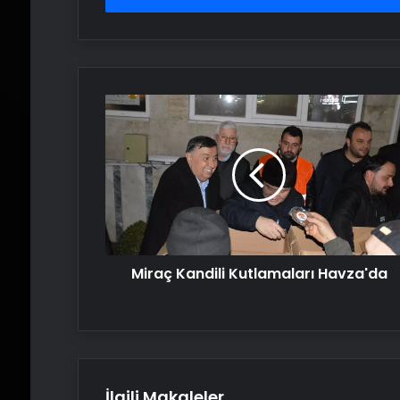
Miraç
Kandili
Kutlamaları
Havza'da
Miraç Kandili Kutlamaları Havza'da
İlgili Makaleler