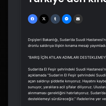
Facebook
X
Tumblr
Messenger
Email'den paylaş
Dışişleri Bakanlığı, Sudan’da Suudi Hastanesi’
dronlu saldırıya ilişkin kınama mesajı yayımladı
“BARIŞ İÇİN ATILAN ADIMLARI DESTEKLEME
Sudan’da El Feşir şehrindeki Suudi Hastanesi’ne 
açıklamada “Sudan’ın El Feşir şehrindeki Suudi
açan saldırıyı şiddetle kınıyoruz. Hayatını kayb
sunuyor, yaralılara acil şifalar diliyoruz. Ulusl
alınmaması gerektiğini hatırlatıyoruz. Sudan’da 
desteklemeyi sürdüreceğiz.” ifadelerine yer ver