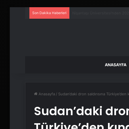
Son Dakika Haberleri
25 Yıllık Miras Davasında Gözl
ANASAYFA
Anasayfa
/
Sudan’daki dron saldırısına Türkiye’den
Sudan’daki dron
Türkiye’den kı