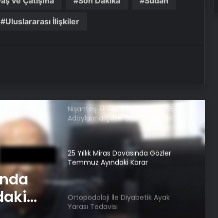
vaş ve Çatışma
Son Dakika
Sudan
Ankara’da Profesyonel Buharlı Koltuk
Uluslararası İlişkiler
Yıkama Hizmetleri
Batıkent Halı Yıkama Fiyatları ve
Hizmet Kalitesi
Nişantaşı Üniversitesi’nden 2026 YKS
Adaylarına Çifte Güvence: Sabit
Ücret ve Kesintisiz Burs
25 Yıllık Miras Davasında Gözler
Temmuz Ayındaki Karar
Duruşmasına Çevrildi
ında
daki
Ortopodoloji İle Diyabetik Ayak
Yarası Tedavisi