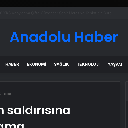
er Temmuz Ayındaki Karar Duruşmasına Çevrildi
Anadolu Haber
HABER
EKONOMI
SAĞLIK
TEKNOLOJI
YAŞAM
 kınama
 saldırısına
nama