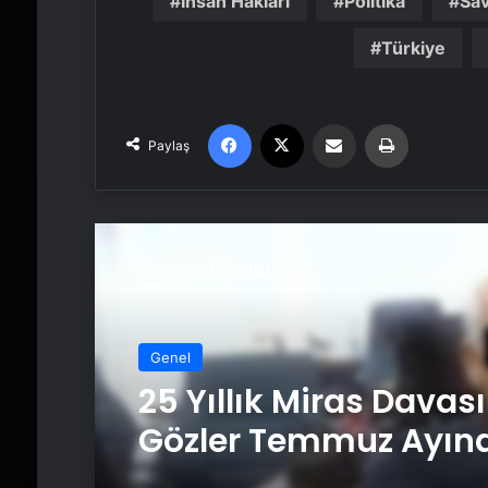
İnsan Hakları
Politika
Sa
Türkiye
Facebook
X
Email'den paylaş
Yaz
Paylaş
Sonrakini Oku
Genel
25 Yıllık Miras Davas
Gözler Temmuz Ayın
Karar Duruşmasına