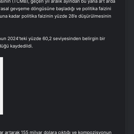
nın (TCMB), geçen yıl aralık ayından bu yana art arda
arasal gevşeme döngüsüne başladığı ve politika faizini
na kadar politika faizinin yüzde 28’e düşürülmesinin
onun 2024’teki yüzde 60,2 seviyesinden belirgin bir
düğü kaydedildi.
lar artarak 155 milyar dolara çıktığı ve kompozisyonun