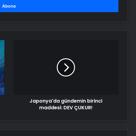
Japonya'da
gündemin
birinci
maddesi:
DEV
ÇUKUR!
Japonya'da gündemin birinci
maddesi: DEV ÇUKUR!