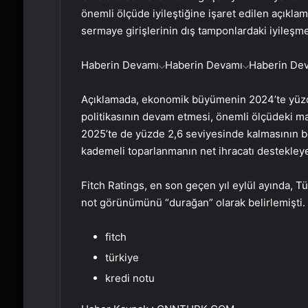
önemli ölçüde iyileştiğine işaret edilen açıklama
sermaye girişlerinin dış tamponlardaki iyileşmen
Haberin Devamı
Haberin Devamı
Haberin De
Açıklamada, ekonomik büyümenin 2024’te yüzde 2
politikasının devam etmesi, önemli ölçüdeki mal
2025’te de yüzde 2,6 seviyesinde kalmasının be
kademeli toparlanmanın net ihracatı destekleye
Fitch Ratings, en son geçen yıl eylül ayında, T
not görünümünü “durağan” olarak belirlemişti.
fitch
türkiye
kredi notu