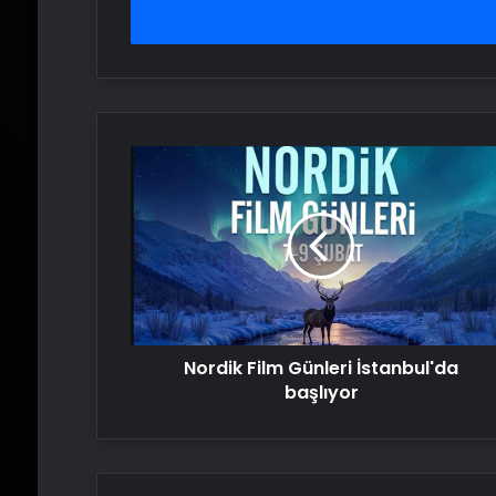
girin
Nordik
Film
Günleri
İstanbul'da
başlıyor
Nordik Film Günleri İstanbul'da
başlıyor