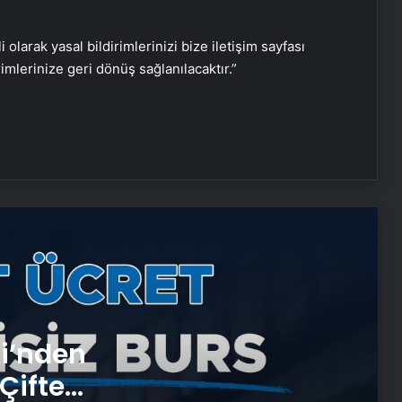
Nişantaşı Üniversitesi’nden 2026 YKS
Adaylarına Çifte Güvence: Sabit
i olarak yasal bildirimlerinizi bize iletişim sayfası
Ücret ve Kesintisiz Burs
rimlerinize geri dönüş sağlanılacaktır.”
25 Yıllık Miras Davasında Gözler
Temmuz Ayındaki Karar
Duruşmasına Çevrildi
Ortopodoloji İle Diyabetik Ayak
Yarası Tedavisi
Zihnin Gizemli Sınırları ve Ötesi :
Nasılnedir.com
Serjoy : Dijital Medya Ajansı, Google
si’nden
Reklam Ajansı, SEO Ajansı ve Web
Tasarım Ajansı
Çifte