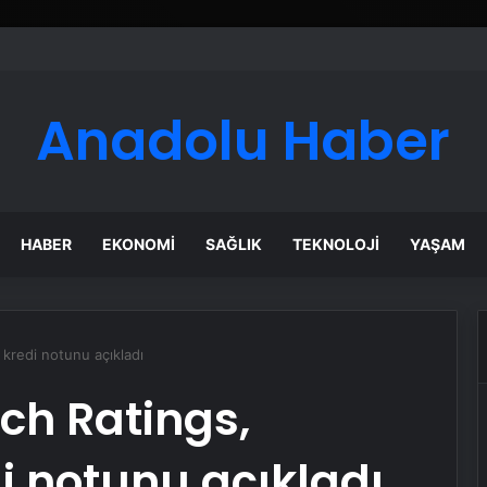
Anadolu Haber
HABER
EKONOMI
SAĞLIK
TEKNOLOJI
YAŞAM
 kredi notunu açıkladı
tch Ratings,
di notunu açıkladı