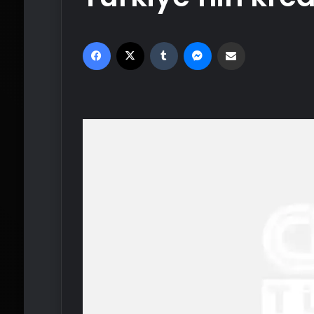
Facebook
X
Tumblr
Messenger
Email'den paylaş