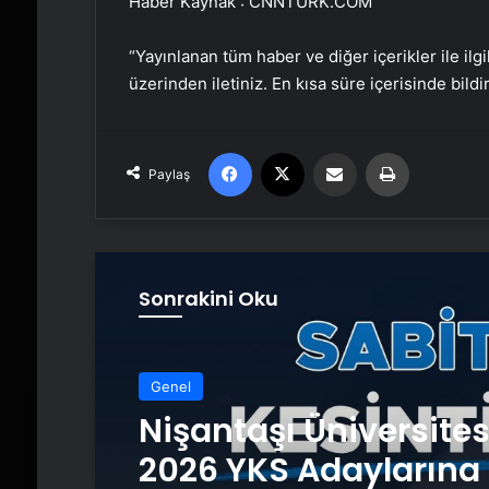
Haber Kaynak : CNNTURK.COM
“Yayınlanan tüm haber ve diğer içerikler ile ilgil
üzerinden iletiniz. En kısa süre içerisinde bildi
Facebook
X
Email'den paylaş
Yaz
Paylaş
Sonrakini Oku
Genel
Nişantaşı Üniversite
2026 YKS Adaylarına 