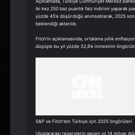
Açıklamada, Türkiye Cumhuriyet Merkez Bankası
iki kez 250 baz puanlık faiz indirimi yaparak p
yüzde 45’e düşürdüğü anımsatılarak, 2025 sonu
beklendiği aktarıldı.
Fitch’in açıklamasında, ortalama yıllık enflasy
düşüşle bu yıl yüzde 32,8’e inmesinin öngörül
S&P ve Fitch’ten Türkiye için 2025 öngörüleri
Uluslararası rezervlerin geçen yıl 14 milyar do