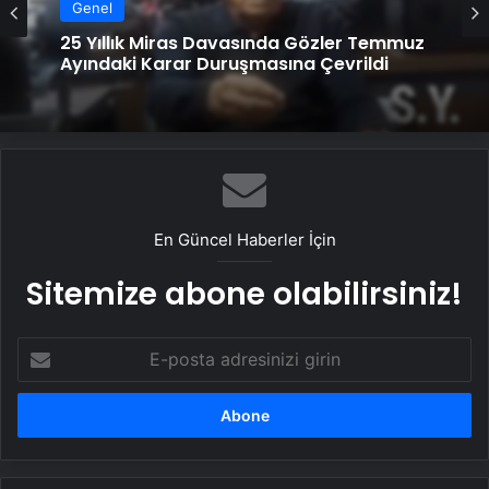
Genel
Genel
Ortopodoloji İle Diyabetik Ayak Yarası
Tedavisi
25 Yıllık Miras Davasında Gözler Temmuz
Ayındaki Karar Duruşmasına Çevrildi
En Güncel Haberler İçin
Sitemize abone olabilirsiniz!
E-
posta
adresinizi
girin