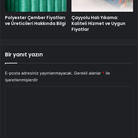
Polyester Çember Fiyatları
Çayyolu Halı Yıkama:
ve Üreticileri Hakkında Bilgi
Kaliteli Hizmet ve Uygun
Fiyatlar
Bir yanıt yazın
E-posta adresiniz yayınlanmayacak.
Gerekli alanlar
*
ile
işaretlenmişlerdir
Y
o
r
u
m
*