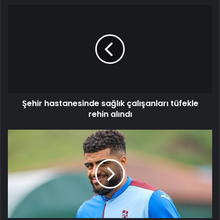
Şehir
hastanesinde
sağlık
çalışanları
tüfekle
rehin
alındı
Şehir hastanesinde sağlık çalışanları tüfekle
rehin alındı
Eski
Trabzonsporlu
Rayyan
Baniya
A
Milli
Takım'da