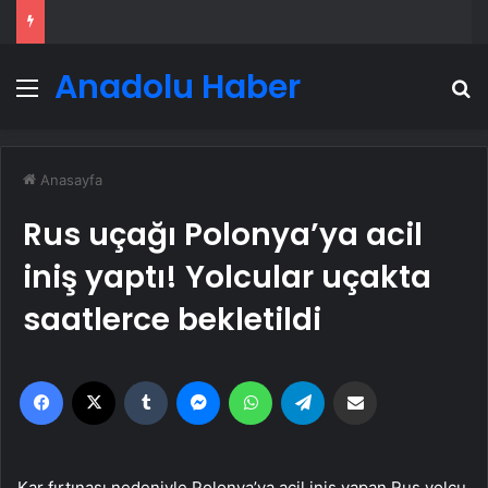
Anadolu Haber
Menü
A
Anasayfa
Rus uçağı Polonya’ya acil
iniş yaptı! Yolcular uçakta
saatlerce bekletildi
Facebook
X
Tumblr
Messenger
WhatsApp
Telegram
Email'den paylaş
Kar fırtınası nedeniyle Polonya’ya acil iniş yapan Rus yolcu