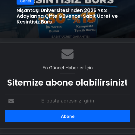
Genel
Nişantaşı Üniversitesi’nden 2026 YKS
Adaylarına Çifte Güvence: Sabit Ücret ve
Kesintisiz Burs
En Güncel Haberler İçin
Sitemize abone olabilirsiniz!
E-
posta
adresinizi
girin