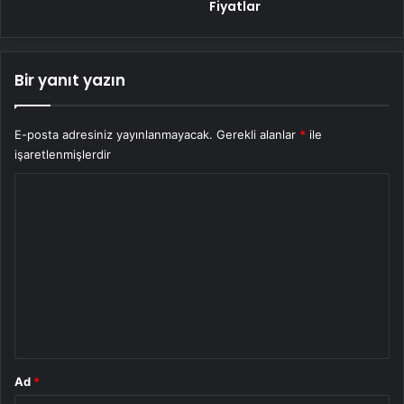
Fiyatlar
Bir yanıt yazın
E-posta adresiniz yayınlanmayacak.
Gerekli alanlar
*
ile
işaretlenmişlerdir
Y
o
r
u
m
*
Ad
*