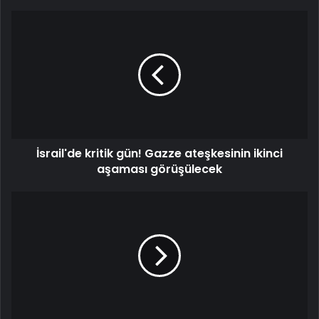
İsrail'de
kritik
gün!
Gazze
ateşkesinin
ikinci
aşaması
görüşülecek
İsrail'de kritik gün! Gazze ateşkesinin ikinci
aşaması görüşülecek
Yazar
Doç.
Dr.
Tuğhan
TURAN
ve
SATIŞ
SERBEST!