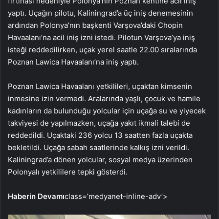
fırtınası nedeniyle Polonya’nın Poznan kentine acil iniş
yaptı. Uçağın pilotu, Kaliningrad’a üç iniş denemesinin
ardından Polonya’nın başkenti Varşova’daki Chopin
Havaalanı’na acil iniş izni istedi. Pilotun Varşova’ya iniş
isteği reddedilirken, uçak yerel saatle 22.00 sıralarında
Poznan Lawica Havaalanı’na iniş yaptı.
Poznan Lawica Havaalanı yetkilileri, uçaktan kimsenin
inmesine izin vermedi. Aralarında yaşlı, çocuk ve hamile
kadınların da bulunduğu yolcular için uçağa su ve yiyecek
takviyesi de yapılmazken, uçağa yakıt ikmali talebi de
reddedildi. Uçaktaki 236 yolcu 13 saatten fazla uçakta
bekletildi. Uçağa sabah saatlerinde kalkış izni verildi.
Kaliningrad’a dönen yolcular, sosyal medya üzerinden
Polonyalı yetkililere tepki gösterdi.
Haberin Devamı
class=’medyanet-inline-adv’>