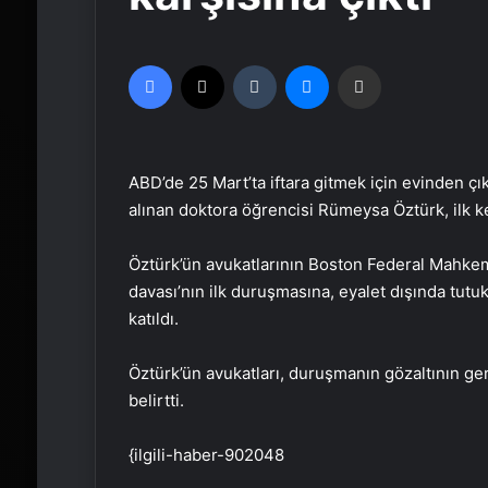
Facebook
X
Tumblr
Messenger
Email'den paylaş
ABD’de 25 Mart’ta iftara gitmek için evinden ç
alınan doktora öğrencisi Rümeysa Öztürk, ilk ke
Öztürk’ün avukatlarının Boston Federal Mahkeme
davası’nın ilk duruşmasına, eyalet dışında tut
katıldı.
Öztürk’ün avukatları, duruşmanın gözaltının g
belirtti.
{ilgili-haber-902048