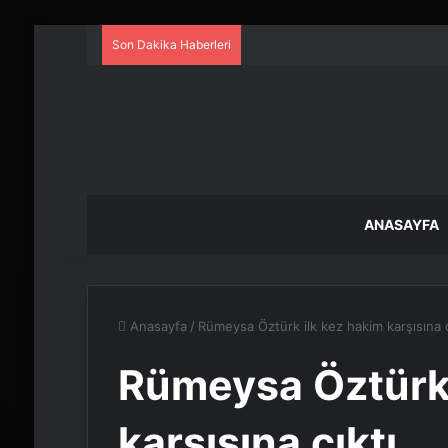
Son Dakika Haberleri
ANASAYFA
Anasayfa
/
Rümeysa Öztürk ilk kez hakim karşısına ç
Rümeysa Öztürk 
karşısına çıktı