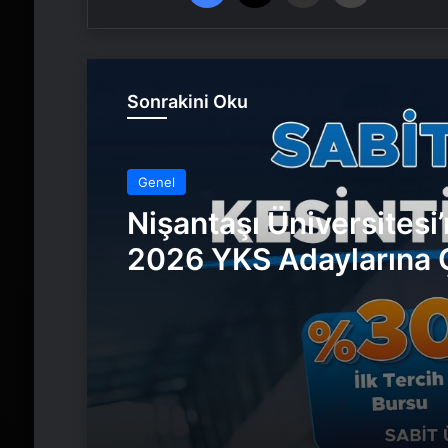
Sonrakini Oku
Genel
Nişantaşı Üniversitesi
2026 YKS Adaylarına Ç
Güvence: Sabit Ücret 
Kesintisiz Burs