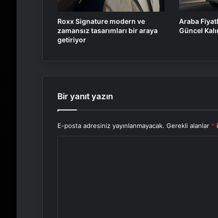
Roxx Signature modern ve
Araba Fiyat
zamansız tasarımları bir araya
Güncel Kalı
getiriyor
Bir yanıt yazın
E-posta adresiniz yayınlanmayacak.
Gerekli alanlar
*
i
Y
o
r
u
m
*