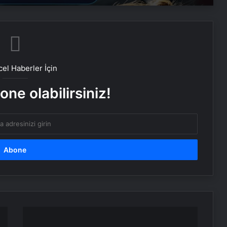
Bahçe Mobilyaları Nasıl Seçilir
Ankara’da Profesyonel Buharlı Koltuk
Yıkama Hizmetleri
el Haberler İçin
ne olabilirsiniz!
Batıkent Halı Yıkama Fiyatları ve
Hizmet Kalitesi
Çin'den
ABD'ye