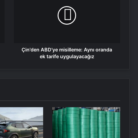
misilleme:
Aynı
oranda
ek
tarife
uygulayacağız
Çin'den ABD'ye misilleme: Aynı oranda
ek tarife uygulayacağız