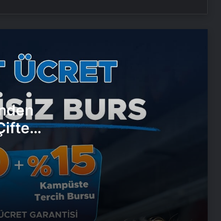
Ortopodoloji İle Diyabetik Ayak Yarası
Tedavisi
Zihnin Gizemli Sınırları ve Ötesi :
Nasılnedir.com
Serjoy : Dijital Medya Ajansı, Google
’nden
Reklam Ajansı, SEO Ajansı ve Web
Tasarım Ajansı
ifte
ve
UETDS Nedir ? Uetds.com İle Akıllı
Dijital Taşımacılık Yazılımı
Umre Turları Rehberi Diyanet Umre
Turları Farkları ve Seçim Kriterleri