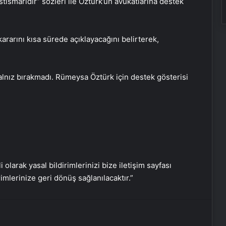
istismarıdır” sözleri ile Öztürk’ün avukatlarına destek
kararını kısa sürede açıklayacağını belirterek,
lnız bırakmadı. Rümeysa Öztürk için destek gösterisi
Nişantaşı Üniversitesi’nden 2026 YKS
Adaylarına Çifte Güvence: Sabit Ücret
i olarak yasal bildirimlerinizi bize iletişim sayfası
ve Kesintisiz Burs
rimlerinize geri dönüş sağlanılacaktır.”
25 Yıllık Miras Davasında Gözler
Temmuz Ayındaki Karar Duruşmasına
Çevrildi