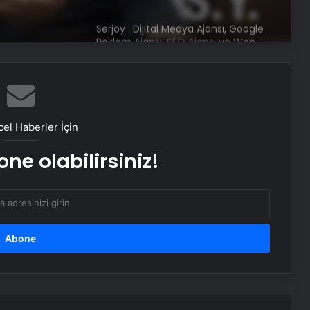
Tasarım Ajansı
UETDS Nedir ? Uetds.com İle Akıllı
Dijital Taşımacılık Yazılımı
Umre Turları Rehberi Diyanet Umre
Turları Farkları ve Seçim Kriterleri
el Haberler İçin
ne olabilirsiniz!
Bahçe Mobilyaları Nasıl Seçilir
Ankara’da Profesyonel Buharlı Koltuk
Yıkama Hizmetleri
Batıkent Halı Yıkama Fiyatları ve
Hizmet Kalitesi