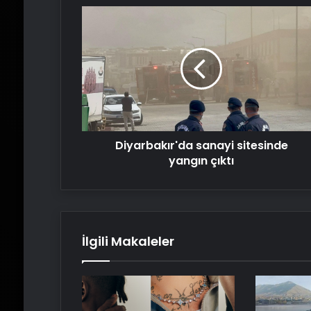
Diyarbakır'da
sanayi
sitesinde
yangın
çıktı
Diyarbakır'da sanayi sitesinde
yangın çıktı
İlgili Makaleler