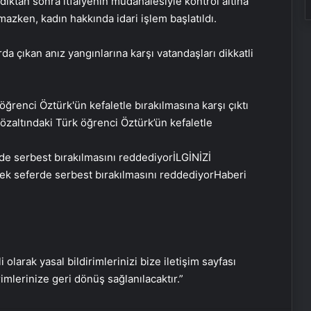
ldıktan sonra itfaiyenin müdahalesiyle kontrol altına
azken, kadın hakkında idari işlem başlatıldı.
UETDS Nedir ? Uetds.com İle Akıllı
arda çıkan anız yangınlarına karşı vatandaşları dikkatli
Dijital Taşımacılık Yazılımı
Umre Turları Rehberi Diyanet Umre
özaltındaki Türk öğrenci Öztürk’ün kefaletle
Turları Farkları ve Seçim Kriterleri
İLGİNİZİ
Bahçe Mobilyaları Nasıl Seçilir
 tek seferde serbest bırakılmasını reddediyor
Haberi
Ankara’da Profesyonel Buharlı Koltuk
Yıkama Hizmetleri
i olarak yasal bildirimlerinizi bize iletişim sayfası
rimlerinize geri dönüş sağlanılacaktır.”
Batıkent Halı Yıkama Fiyatları ve
Hizmet Kalitesi