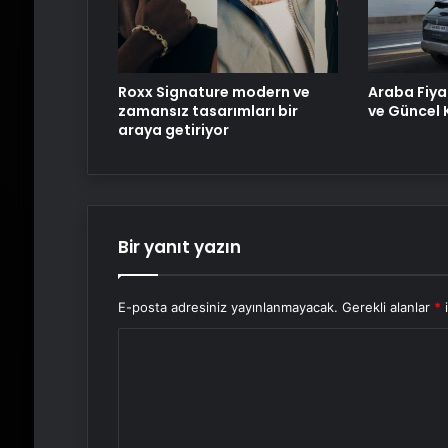
Roxx Signature modern ve
Araba Fiya
zamansız tasarımları bir
ve Güncel K
araya getiriyor
Bir yanıt yazın
E-posta adresiniz yayınlanmayacak.
Gerekli alanlar
*
i
Y
o
r
u