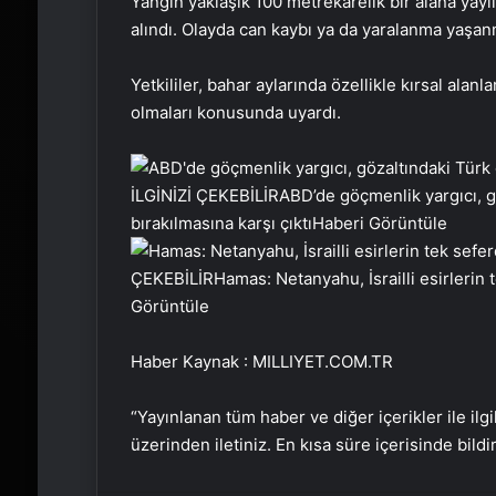
Yangın yaklaşık 100 metrekarelik bir alana yayı
alındı. Olayda can kaybı ya da yaralanma yaşanm
Yetkililer, bahar aylarında özellikle kırsal alanl
olmaları konusunda uyardı.
İLGİNİZİ ÇEKEBİLİR
ABD’de göçmenlik yargıcı, g
bırakılmasına karşı çıktı
Haberi Görüntüle
ÇEKEBİLİR
Hamas: Netanyahu, İsrailli esirlerin
Görüntüle
Haber Kaynak : MILLIYET.COM.TR
“Yayınlanan tüm haber ve diğer içerikler ile ilgil
üzerinden iletiniz. En kısa süre içerisinde bildi