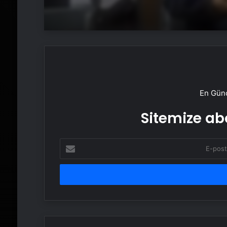
En Günc
Sitemize abo
E-
posta
adresinizi
girin