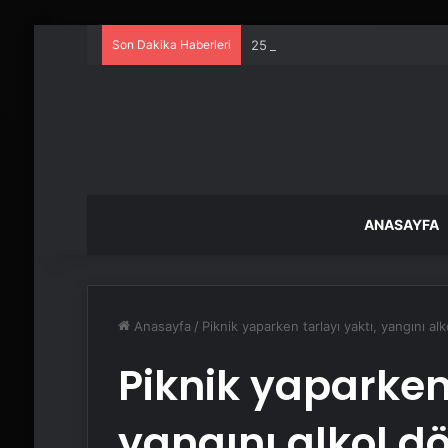
Son Dakika Haberleri
25 Yıllık Miras Davasında Gözl
ANASAYFA
Anasayfa
/
Piknik yaparken tarlayı yaktı, yangını a
Piknik yaparken 
yangını alkol d