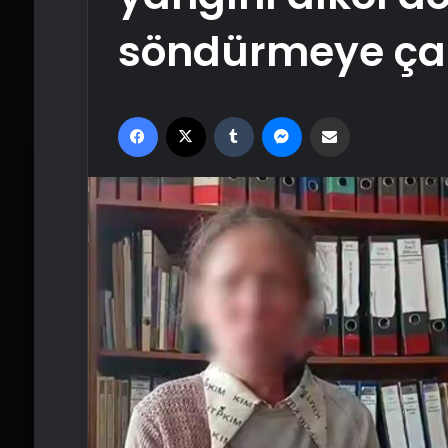
söndürmeye çal
Facebook
X
Tumblr
Messenger
Email'den paylaş