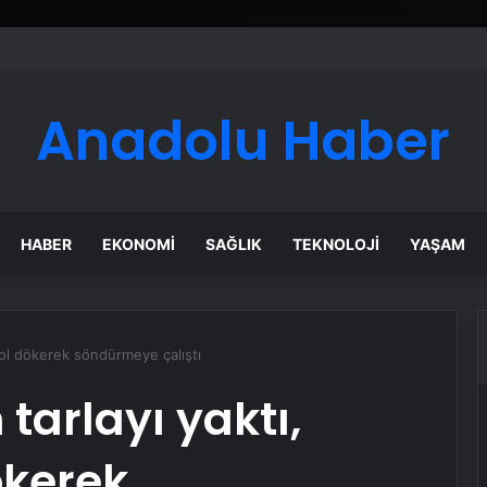
er Temmuz Ayındaki Karar Duruşmasına Çevrildi
Anadolu Haber
HABER
EKONOMI
SAĞLIK
TEKNOLOJI
YAŞAM
lkol dökerek söndürmeye çalıştı
tarlayı yaktı,
ökerek