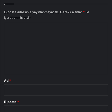
E-posta adresiniz yayınlanmayacak.
Gerekli alanlar
*
ile
işaretlenmişlerdir
Y
o
r
u
m
*
Ad
*
E-posta
*