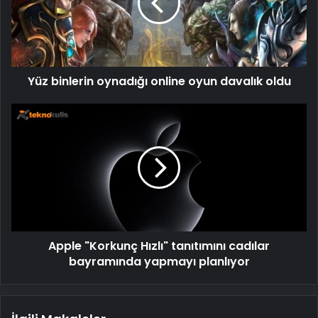
oyun
davalık
oldu
Yüz binlerin oynadığı online oyun davalık oldu
Apple
"Korkunç
Hızlı"
tanıtımını
cadılar
bayramında
yapmayı
planlıyor
Apple "Korkunç Hızlı" tanıtımını cadılar
bayramında yapmayı planlıyor