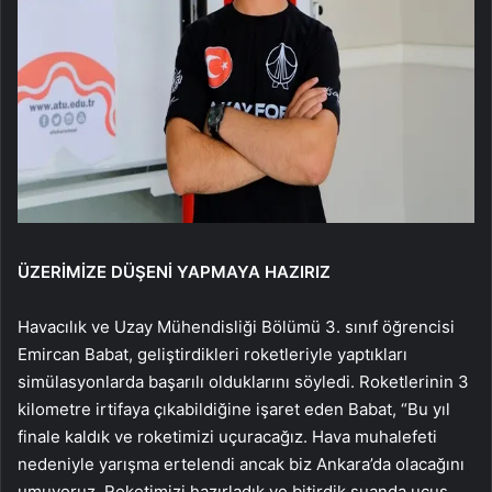
ÜZERİMİZE DÜŞENİ YAPMAYA HAZIRIZ
Havacılık ve Uzay Mühendisliği Bölümü 3. sınıf öğrencisi
Emircan Babat, geliştirdikleri roketleriyle yaptıkları
simülasyonlarda başarılı olduklarını söyledi. Roketlerinin 3
kilometre irtifaya çıkabildiğine işaret eden Babat, “Bu yıl
finale kaldık ve roketimizi uçuracağız. Hava muhalefeti
nedeniyle yarışma ertelendi ancak biz Ankara’da olacağını
umuyoruz. Roketimizi hazırladık ve bitirdik şuanda uçuş