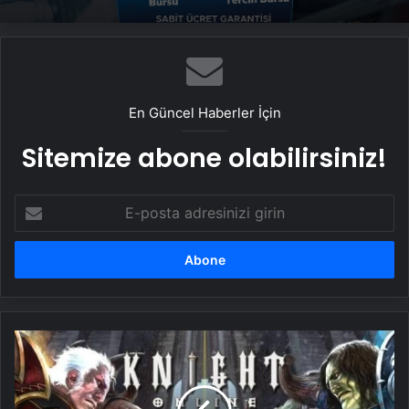
En Güncel Haberler İçin
Sitemize abone olabilirsiniz!
E-
posta
adresinizi
girin
Yüz
binlerin
oynadığı
online