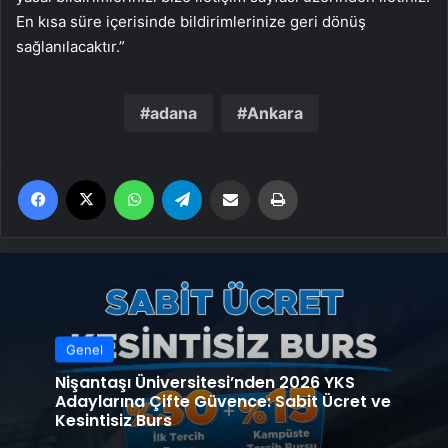
En kısa süre içerisinde bildirimlerinize geri dönüş
sağlanılacaktır.”
adana
Ankara
Facebook
X
WhatsApp
Telegram
Email'den paylaş
Yaz
Genel
Nişantaşı Üniversitesi’nden 2026 YKS
Adaylarına Çifte Güvence: Sabit Ücret ve
Kesintisiz Burs