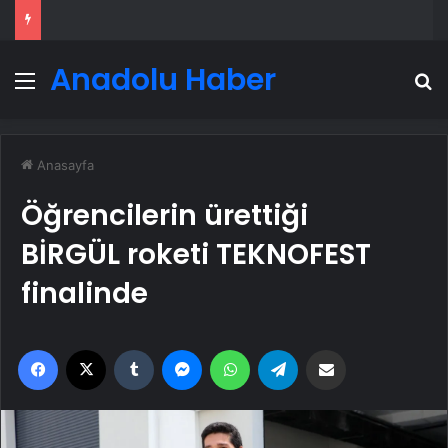
Anadolu Haber
Menü
A
Anasayfa
Öğrencilerin ürettiği
BİRGÜL roketi TEKNOFEST
finalinde
Facebook
X
Tumblr
Messenger
WhatsApp
Telegram
Email'den paylaş