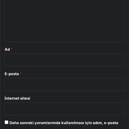
r
u
m
*
Ad
*
E-posta
*
İnternet sitesi
Daha sonraki yorumlarımda kullanılması için adım, e-posta