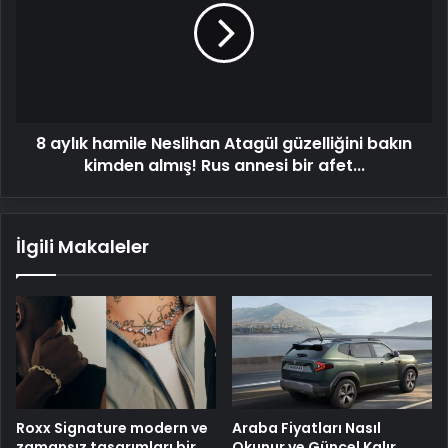
Neslihan
Atagül
güzelliğini
bakın
kimden
almış!
8 aylık hamile Neslihan Atagül güzelliğini bakın
Rus
annesi
kimden almış! Rus annesi bir afet...
bir
afet...
İlgili Makaleler
Roxx Signature modern ve
Araba Fiyatları Nasıl
zamansız tasarımları bir
Okunur ve Güncel Kalır