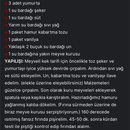
3 adet yumurta
1 su bardağı şeker
1 su bardağı süt
Yarım su bardağı sıvı yağ
1 paket hamur kabartma tozu
1 paket vanilya
Yaklaşık 2 buçuk su bardağı un
1 su bardağına yakın meyve kurusu
YAPILIŞI:
Meyveli kek tarifi için öncelikle toz şeker ve
yumurtayı iyice yüksek devirde çırpalım. Ardından sıvı yağ
ve sütü ekleyelim. Un, kabartma tozu ve vanilyayı ilave
edelim. (elekle üzerine eleyebilirsiniz) Malzemeleri
güzelce çırpalım. Son olarak kuru meyveleri ekleyerek
spatula veya kaşıkla karıştıralım. Hazırladığımız hamuru
yağlanmış kalıba dökelim. (Fırına sürmeden üzerine de
biraz meyve kurusu serpiştiriyorum.) 160 derecede
ısıtılmış fansız fırında pişirelim. 45-50 dk. sonra kürdan
testi ile piştiği kontrol edip fırından alalım.