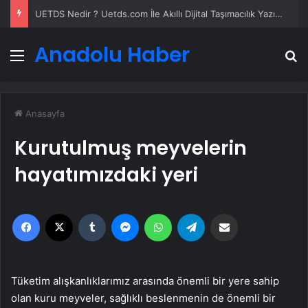
Umre Turları Rehberi Diyanet Umre Turları Farkları ve Seçim Kriterleri
Anadolu Haber
Menü
A
Anasayfa
Kurutulmuş meyvelerin
hayatımızdaki yeri
Facebook
X
Tumblr
Messenger
WhatsApp
Telegram
Email'den paylaş
Tüketim alışkanlıklarımız arasında önemli bir yere sahip
olan kuru meyveler, sağlıklı beslenmenin de önemli bir