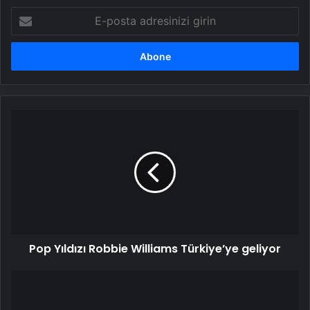
E-
posta
adresinizi
girin
Pop
Yıldızı
Robbie
Williams
Türkiye’ye
geliyor
Pop Yıldızı Robbie Williams Türkiye’ye geliyor
8
aylık
hamile