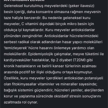
Geleneksel kurutulmuş meyvelerdeki (şeker ilavesiz)
besin içeriği, daha konsantre olmasına rağmen meyvenin
taze haliyle benzerdir. Bu nedenle geleneksel kuru
meyveler, C vitamini dışındaki birçok mikro besin için
oldukça iyi kaynaklardır. Kuru meyveler antioksidanlar
yönünden zengindirler. Antioksidanlar hücrelerimizdeki
serbest radikal olarak adlandırılan hasar yapıcı molekülleri
‘temizleyerek’ hücre hasarını önlemeye yardımcı olan
moleküllerdir. Epidemiyolojik çalışmalar, meyve tüketimi ile
kardiyovasküler hastalıklar, tip 2 diyabet (T2DM) gibi
kronik hastalıkların ve belirli kanser türlerinin azalması
arasında pozitif bir ilişki olduğunu ortaya koymuştur.
Özellikle, kuru meyveler içerdikleri antioksidan potansiyeli
olan fitokimyasallar vitaminler ve mineraller sayesinde;
bağışlık sistemini güçlendirir, hücreleri yeniler, alerjilerden
korur ve yaşlanma sürecinde oksidatif stresin sonuçlarını
azaltmada rol oynar.