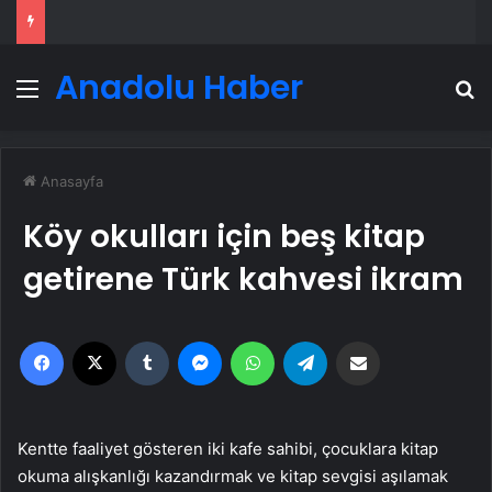
Anadolu Haber
Menü
A
Anasayfa
Köy okulları için beş kitap
getirene Türk kahvesi ikram
Facebook
X
Tumblr
Messenger
WhatsApp
Telegram
Email'den paylaş
Kentte faaliyet gösteren iki kafe sahibi, çocuklara kitap
okuma alışkanlığı kazandırmak ve kitap sevgisi aşılamak