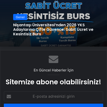
Genel
Nişantaşı Üniversitesi’nden 2026 YKS
Adaylarına Çifte Güvence: Sabit Ücret ve
Kesintisiz Burs
En Güncel Haberler İçin
Sitemize abone olabilirsiniz!
E-
posta
adresinizi