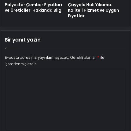
Polyester Çember Fiyatları
Çayyolu Halı Yıkama:
ve Üreticileri Hakkında Bilgi
Kaliteli Hizmet ve Uygun
Fiyatlar
Bir yanıt yazın
E-posta adresiniz yayınlanmayacak.
Gerekli alanlar
*
ile
işaretlenmişlerdir
Y
o
r
u
m
*