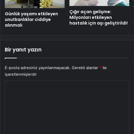
Çığır açan gelişme:
Günlük yaşamı etkileyen
Milyonları etkileyen
unutkanlıklar ciddiye
hastalık için aşı geliştirildi!
alınmalı
Bir yanıt yazın
E-posta adresiniz yayınlanmayacak.
Gerekli alanlar
*
ile
işaretlenmişlerdir
Y
o
r
u
m
*