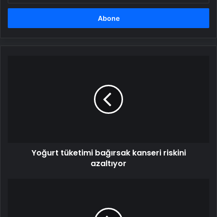
adresinizi
girin
Yoğurt
tüketimi
bağırsak
kanseri
riskini
azaltıyor
Yoğurt tüketimi bağırsak kanseri riskini
azaltıyor
Yüksekova'da
Kamyonet
Çarpışması:
8