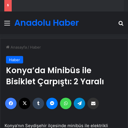
Anadolu Haber
Menü
A
Anasayfa
/
Haber
Haber
Konya’da Minibüs ile
Bisiklet Çarpıştı: 2 Yaralı
Facebook
X
Tumblr
Messenger
WhatsApp
Telegram
Email'den paylaş
Konya’nın Seydişehir ilçesinde minibüs ile elektrikli