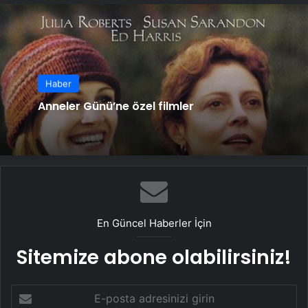
Haber
Anneler Günü’ne özel filmler
En Güncel Haberler İçin
Sitemize abone olabilirsiniz!
E-
posta