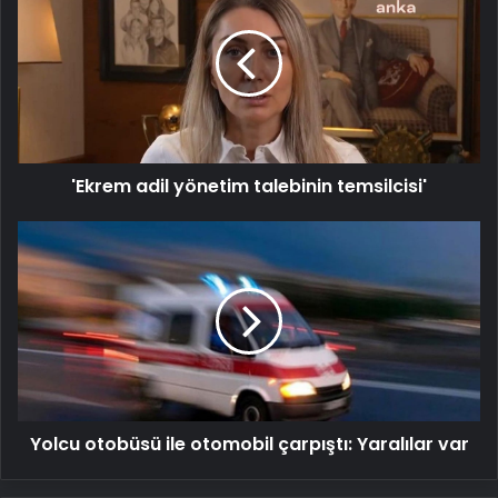
yönetim
talebinin
temsilcisi'
'Ekrem adil yönetim talebinin temsilcisi'
Yolcu
otobüsü
ile
otomobil
çarpıştı:
Yaralılar
var
Yolcu otobüsü ile otomobil çarpıştı: Yaralılar var