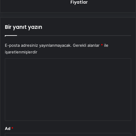
Fiyatlar
Bir yanıt yazın
E-posta adresiniz yayınlanmayacak.
Gerekli alanlar
*
ile
işaretlenmişlerdir
Y
o
r
u
m
*
Ad
*