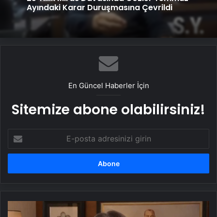
Genel
Tedavisi
25 Yıllık Miras Davasında Gözler Temmuz
Ayındaki Karar Duruşmasına Çevrildi
En Güncel Haberler İçin
Sitemize abone olabilirsiniz!
E-
posta
adresinizi
girin
'Ekrem
adil