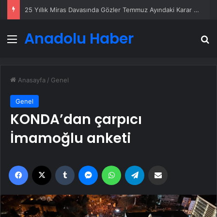
25 Yıllık Miras Davasında Gözler Temmuz Ayındaki Karar Duruşmasına Çevrildi
Anadolu Haber
Menü
A
Anasayfa
/
Genel
Genel
KONDA’dan çarpıcı
İmamoğlu anketi
Facebook
X
Tumblr
Messenger
WhatsApp
Telegram
Email'den paylaş