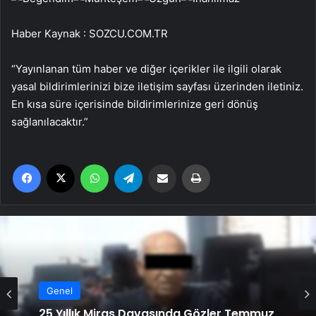
Haber Kaynak : SOZCU.COM.TR
“Yayınlanan tüm haber ve diğer içerikler ile ilgili olarak
yasal bildirimlerinizi bize iletişim sayfası üzerinden iletiniz.
En kısa süre içerisinde bildirimlerinize geri dönüş
sağlanılacaktır.”
Facebook
X
WhatsApp
Telegram
Email'den paylaş
Yaz
Genel
Ortopodoloji İle Diyabetik Ayak Yarası