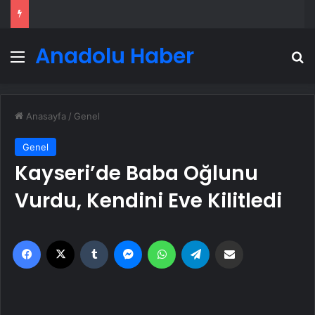
Anadolu Haber
Menü
A
Anasayfa
/
Genel
Genel
Kayseri’de Baba Oğlunu
Vurdu, Kendini Eve Kilitledi
Facebook
X
Tumblr
Messenger
WhatsApp
Telegram
Email'den paylaş