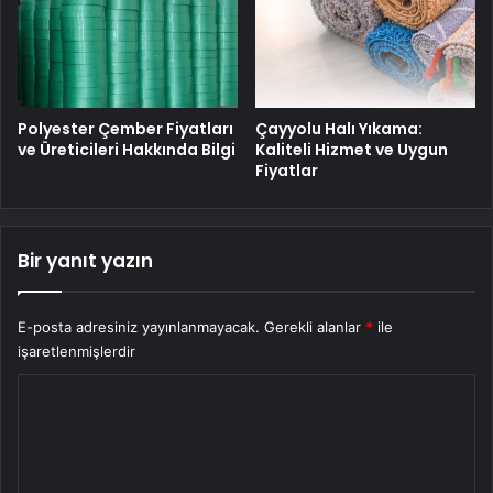
Polyester Çember Fiyatları
Çayyolu Halı Yıkama:
ve Üreticileri Hakkında Bilgi
Kaliteli Hizmet ve Uygun
Fiyatlar
Bir yanıt yazın
E-posta adresiniz yayınlanmayacak.
Gerekli alanlar
*
ile
işaretlenmişlerdir
Y
o
r
u