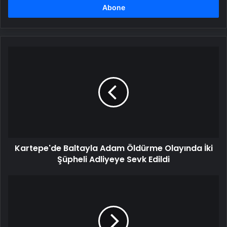
girin
Kartepe'de
Baltayla
Adam
Öldürme
Olayında
İki
Şüpheli
Adliyeye
Sevk
Kartepe'de Baltayla Adam Öldürme Olayında İki
Edildi
Şüpheli Adliyeye Sevk Edildi
Cenin
Amro
Ailesine
Kavuştu