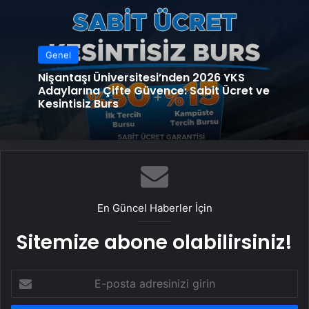
Genel
Nişantaşı Üniversitesi’nden 2026 YKS
Adaylarına Çifte Güvence: Sabit Ücret ve
Kesintisiz Burs
En Güncel Haberler İçin
Sitemize abone olabilirsiniz!
E-
posta
adresinizi