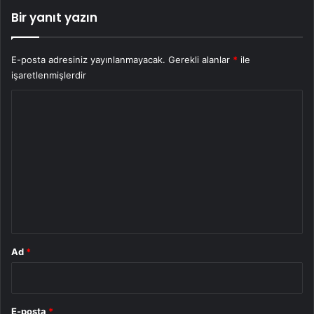
Bir yanıt yazın
E-posta adresiniz yayınlanmayacak.
Gerekli alanlar
*
ile
işaretlenmişlerdir
Y
o
r
u
m
*
Ad
*
E-posta
*