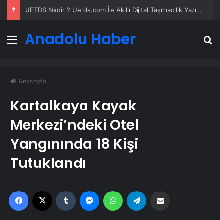
UETDS Nedir ? Uetds.com İle Akıllı Dijital Taşımacılık Yazılımı
Anadolu Haber
Menü
A
Anasayfa
Kartalkaya Kayak
Merkezi’ndeki Otel
Yangınında 18 Kişi
Tutuklandı
Facebook
X
Tumblr
Messenger
WhatsApp
Telegram
Email'den paylaş