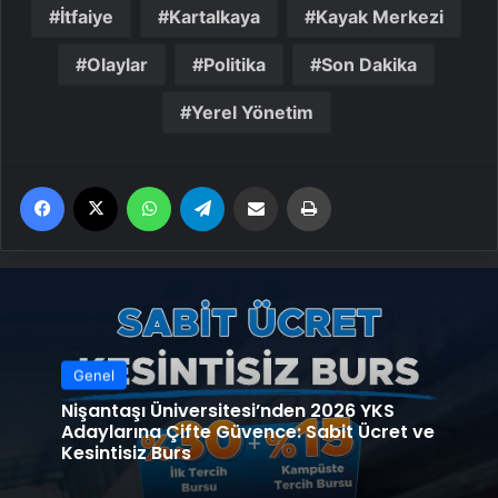
İtfaiye
Kartalkaya
Kayak Merkezi
Olaylar
Politika
Son Dakika
Yerel Yönetim
Facebook
X
WhatsApp
Telegram
Email'den paylaş
Yaz
Genel
Nişantaşı Üniversitesi’nden 2026 YKS
Adaylarına Çifte Güvence: Sabit Ücret ve
Kesintisiz Burs