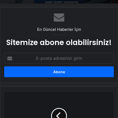
En Güncel Haberler İçin
Sitemize abone olabilirsiniz!
E-
posta
adresinizi
girin
Kocaelispor
3-
0
Pendikspor'u
Yendi