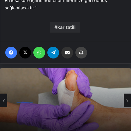
En kısa süre içerisinde bildirimlerinize geri dönüş
sağlanılacaktır.”
kar tatili
Facebook
X
WhatsApp
Telegram
Email'den paylaş
Yaz
Genel
Ortopodoloji İle Diyabetik Ayak Yarası
Tedavisi