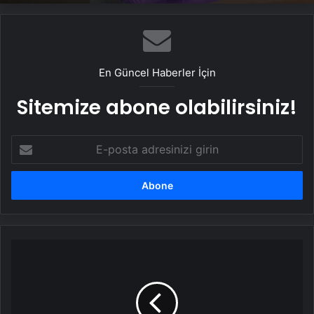
En Güncel Haberler İçin
Sitemize abone olabilirsiniz!
E-
posta
adresinizi
girin
İstanbul
Valiliği'nden
Ataşehir'deki
Sakarya
İlkokulu