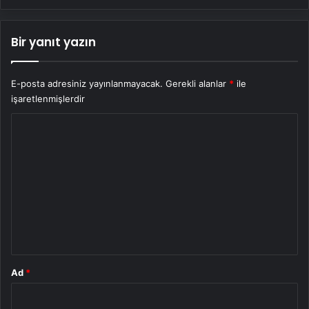
Bir yanıt yazın
E-posta adresiniz yayınlanmayacak.
Gerekli alanlar
*
ile
işaretlenmişlerdir
Y
o
r
u
m
*
Ad
*