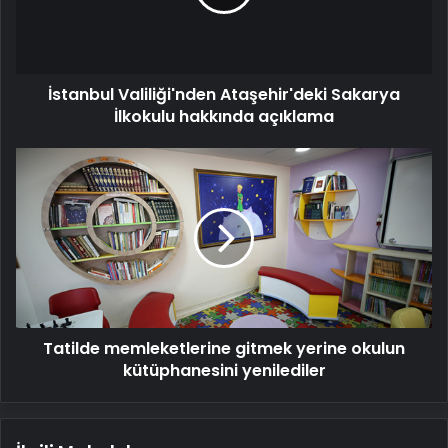
hakkında
açıklama
İstanbul Valiliği'nden Ataşehir'deki Sakarya
İlkokulu hakkında açıklama
Tatilde
memleketlerine
gitmek
yerine
okulun
kütüphanesini
yenilediler
Tatilde memleketlerine gitmek yerine okulun
kütüphanesini yenilediler