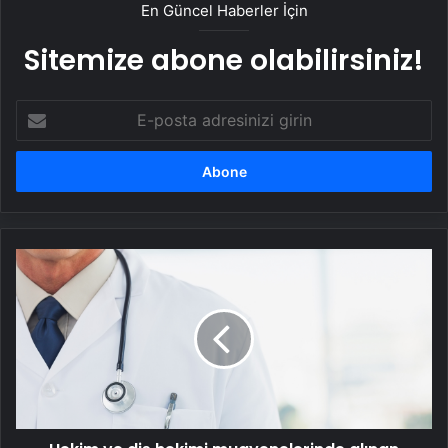
En Güncel Haberler İçin
Sitemize abone olabilirsiniz!
E-
posta
adresinizi
girin
Hekim
ve
diş
hekimi
muayenelerinde
alınan
katılım
payları
güncellendi