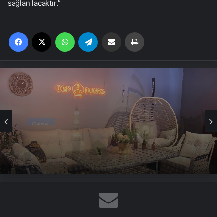
sağlanılacaktır.”
Facebook
X
WhatsApp
Telegram
Email'den paylaş
Yaz
Genel
Bahçe Mobilyaları Nasıl Seçilir