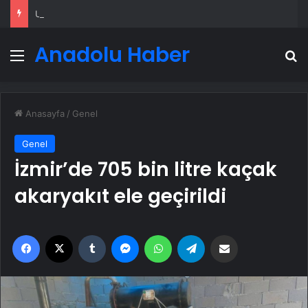
Umre Turları Rehberi Diyanet Umre Turları Farkları ve Seçim Kriterleri
Anadolu Haber
Menü
A
Anasayfa
/
Genel
Genel
İzmir’de 705 bin litre kaçak
akaryakıt ele geçirildi
Facebook
X
Tumblr
Messenger
WhatsApp
Telegram
Email'den paylaş