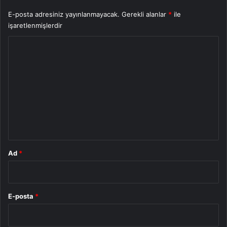
E-posta adresiniz yayınlanmayacak.
Gerekli alanlar
*
ile
işaretlenmişlerdir
Y
o
r
u
m
*
Ad
*
E-posta
*