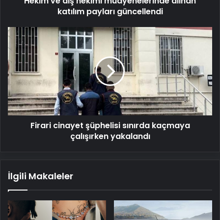
Hekim ve diş hekimi muayenelerinde alınan
katılım payları güncellendi
Firari
cinayet
şüphelisi
sınırda
kaçmaya
çalışırken
yakalandı
Firari cinayet şüphelisi sınırda kaçmaya
çalışırken yakalandı
İlgili Makaleler