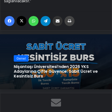
sağlanılacaktır.”
Facebook
X
WhatsApp
Telegram
Email'den paylaş
Yaz
Genel
Nişantaşı Üniversitesi’nden 2026 YKS
Adaylarına Çifte Güvence: Sabit Ücret ve
Kesintisiz Burs