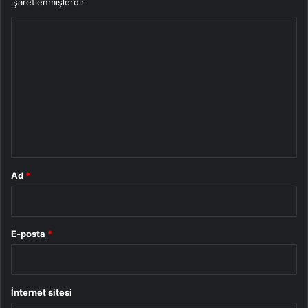
işaretlenmişlerdir
Y
o
r
u
m
*
Ad
*
E-posta
*
İnternet sitesi