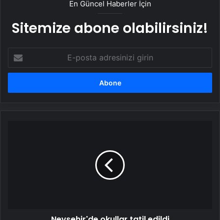
En Güncel Haberler İçin
Sitemize abone olabilirsiniz!
E-
posta
adresinizi
girin
Nevşehir'de
okullar
tatil
edildi
Nevşehir'de okullar tatil edildi