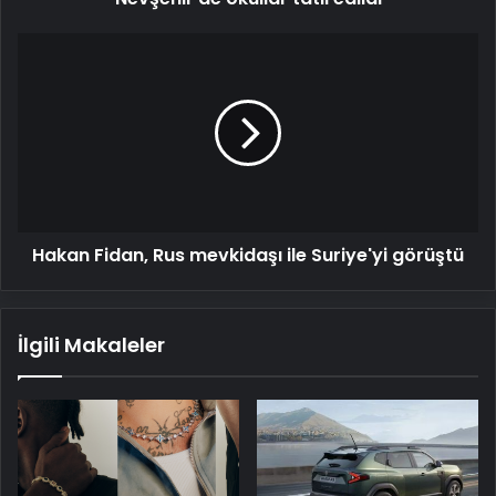
Hakan
Fidan,
Rus
mevkidaşı
ile
Suriye'yi
görüştü
Hakan Fidan, Rus mevkidaşı ile Suriye'yi görüştü
İlgili Makaleler