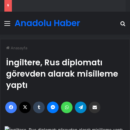
Anadolu Haber
Menü
A
Anasayfa
İngiltere, Rus diplomatı
görevden alarak misilleme
yaptı
Facebook
X
Tumblr
Messenger
WhatsApp
Telegram
Email'den paylaş