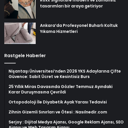
Roxx Signature modern ve zamansız
tasarımları bir araya getiriyor
Ankara’da Profesyonel Buharlı Koltuk
Yıkama Hizmetleri
Rastgele Haberler
Nişantaşı Üniversitesi’nden 2026 YKS Adaylarına Çifte
Güvence: Sabit Ücret ve Kesintisiz Burs
25 Yıllık Miras Davasında Gözler Temmuz Ayındaki
Karar Duruşmasına Çevrildi
Ortopodoloji İle Diyabetik Ayak Yarası Tedavisi
Zihnin Gizemli Sınırları ve Ötesi : Nasılnedir.com
Serjoy : Dijital Medya Ajansı, Google Reklam Ajansı, SEO
Ajansı ve Web Tasarım Ajansı