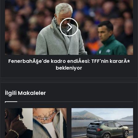
FenerbahÃ§e'de
kadro
endiÅesi:
TFF'nin
kararÄ±
bekleniyor
FenerbahÃ§e'de kadro endiÅesi: TFF'nin kararÄ±
bekleniyor
İlgili Makaleler