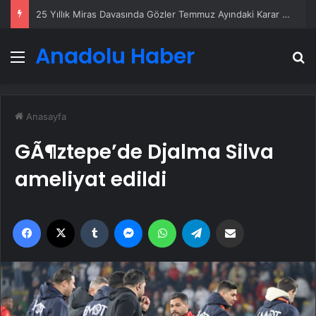
25 Yıllık Miras Davasında Gözler Temmuz Ayındaki Karar Duruşmasına Çevrildi
Anadolu Haber
Menü
A
Anasayfa
GÃ¶ztepe’de Djalma Silva
ameliyat edildi
Facebook
X
Tumblr
Messenger
WhatsApp
Telegram
Email'den paylaş