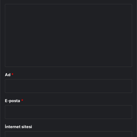
Y
o
r
u
m
*
Ad
*
E-posta
*
İnternet sitesi