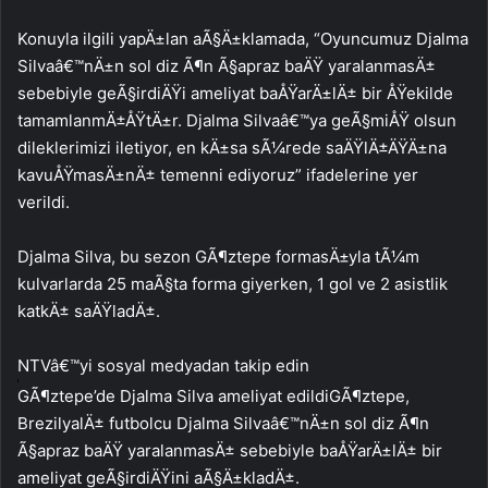
Konuyla ilgili yapÄ±lan aÃ§Ä±klamada, “Oyuncumuz Djalma
Silvaâ€™nÄ±n sol diz Ã¶n Ã§apraz baÄŸ yaralanmasÄ±
sebebiyle geÃ§irdiÄŸi ameliyat baÅŸarÄ±lÄ± bir ÅŸekilde
tamamlanmÄ±ÅŸtÄ±r. Djalma Silvaâ€™ya geÃ§miÅŸ olsun
dileklerimizi iletiyor, en kÄ±sa sÃ¼rede saÄŸlÄ±ÄŸÄ±na
kavuÅŸmasÄ±nÄ± temenni ediyoruz” ifadelerine yer
verildi.
Djalma Silva, bu sezon GÃ¶ztepe formasÄ±yla tÃ¼m
kulvarlarda 25 maÃ§ta forma giyerken, 1 gol ve 2 asistlik
katkÄ± saÄŸladÄ±.
NTVâ€™yi sosyal medyadan takip edin
GÃ¶ztepe’de Djalma Silva ameliyat edildiGÃ¶ztepe,
BrezilyalÄ± futbolcu Djalma Silvaâ€™nÄ±n sol diz Ã¶n
Ã§apraz baÄŸ yaralanmasÄ± sebebiyle baÅŸarÄ±lÄ± bir
ameliyat geÃ§irdiÄŸini aÃ§Ä±kladÄ±.