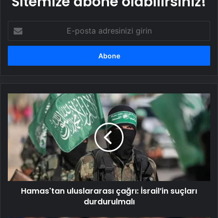
Sitemize abone olabilirsiniz!
E-
posta
adresinizi
girin
Hamas'tan
uluslararası
çağrı:
İsrail’in
suçları
durdurulmalı
Hamas'tan uluslararası çağrı: İsrail’in suçları
durdurulmalı