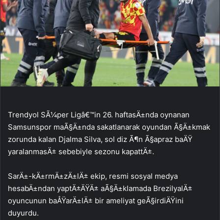
Trendyol SÃ¼per Ligâ€™in 26. haftasÄ±nda oynanan
Samsunspor maÃ§Ä±nda sakatlanarak oyundan Ã§Ä±kmak
zorunda kalan Djalma Silva, sol diz Ã¶n Ã§apraz baÄŸ
yaralanmasÄ± sebebiyle sezonu kapattÄ±.
SarÄ±-kÄ±rmÄ±zÄ±lÄ± ekip, resmi sosyal medya
hesabÄ±ndan yaptÄ±ÄŸÄ± aÃ§Ä±klamada BrezilyalÄ±
oyuncunun baÅŸarÄ±lÄ± bir ameliyat geÃ§irdiÄŸini
duyurdu.