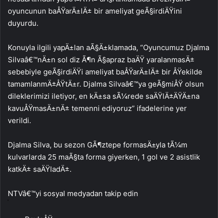
oyuncunun baÅŸarÄ±lÄ± bir ameliyat geÃ§irdiÄŸini
duyurdu.
Konuyla ilgili yapÄ±lan aÃ§Ä±klamada, “Oyuncumuz Djalma
Silvaâ€™nÄ±n sol diz Ã¶n Ã§apraz baÄŸ yaralanmasÄ±
sebebiyle geÃ§irdiÄŸi ameliyat baÅŸarÄ±lÄ± bir ÅŸekilde
tamamlanmÄ±ÅŸtÄ±r. Djalma Silvaâ€™ya geÃ§miÅŸ olsun
dileklerimizi iletiyor, en kÄ±sa sÃ¼rede saÄŸlÄ±ÄŸÄ±na
kavuÅŸmasÄ±nÄ± temenni ediyoruz” ifadelerine yer
verildi.
Djalma Silva, bu sezon GÃ¶ztepe formasÄ±yla tÃ¼m
kulvarlarda 25 maÃ§ta forma giyerken, 1 gol ve 2 asistlik
katkÄ± saÄŸladÄ±.
NTVâ€™yi sosyal medyadan takip edin