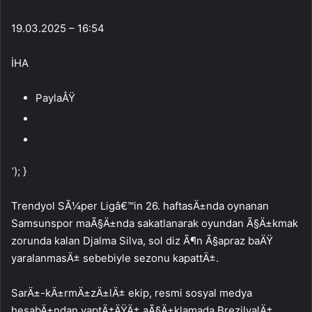
19.03.2025 – 16:54
İHA
PaylaÅŸ
‘); }
Trendyol SÃ¼per Ligâ€™in 26. haftasÄ±nda oynanan
Samsunspor maÃ§Ä±nda sakatlanarak oyundan Ã§Ä±kmak
zorunda kalan Djalma Silva, sol diz Ã¶n Ã§apraz baÄŸ
yaralanmasÄ± sebebiyle sezonu kapattÄ±.
SarÄ±-kÄ±rmÄ±zÄ±lÄ± ekip, resmi sosyal medya
hesabÄ±ndan yaptÄ±ÄŸÄ± aÃ§Ä±klamada BrezilyalÄ±