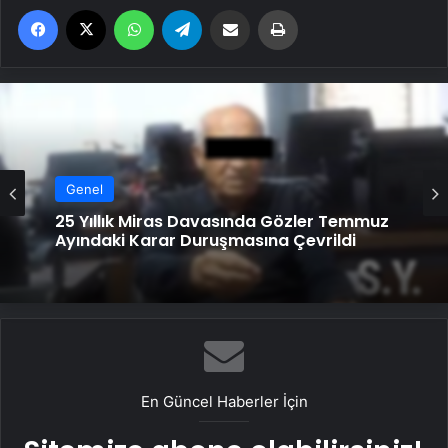
Facebook
X
WhatsApp
Telegram
Email'den paylaş
Yaz
Genel
Ortopodoloji İle Diyabetik Ayak Yarası
Genel
Tedavisi
25 Yıllık Miras Davasında Gözler Temmuz
Ayındaki Karar Duruşmasına Çevrildi
En Güncel Haberler İçin