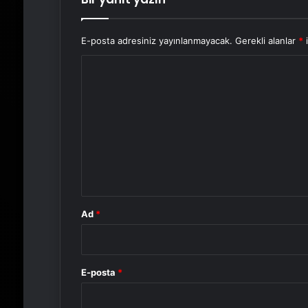
E-posta adresiniz yayınlanmayacak.
Gerekli alanlar
*
i
Y
o
r
u
m
*
Ad
*
E-posta
*