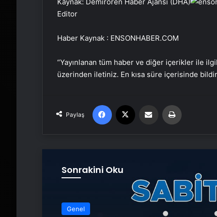
Kaynak: Demirören Haber Ajansı (DHA)
Editor
Haber Kaynak : ENSONHABER.COM
“Yayınlanan tüm haber ve diğer içerikler ile ilgil
üzerinden iletiniz. En kısa süre içerisinde bildi
Facebook
X
Email'den paylaş
Yaz
Paylaş
Sonrakini Oku
Genel