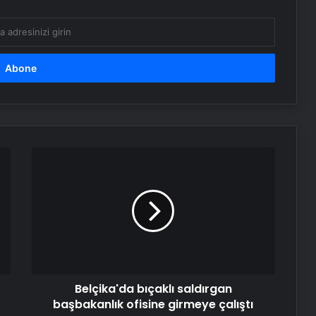
Belçika'da
bıçaklı
saldırgan
başbakanlık
ofisine
girmeye
çalıştı
Belçika'da bıçaklı saldırgan
başbakanlık ofisine girmeye çalıştı