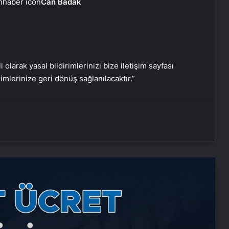
Can Badak
Nişantaşı Üniversitesi’nden 2026 YKS
Adaylarına Çifte Güvence: Sabit
i olarak yasal bildirimlerinizi bize iletişim sayfası
Ücret ve Kesintisiz Burs
rimlerinize geri dönüş sağlanılacaktır.”
25 Yıllık Miras Davasında Gözler
Temmuz Ayındaki Karar
Duruşmasına Çevrildi
Ortopodoloji İle Diyabetik Ayak
Yarası Tedavisi
Zihnin Gizemli Sınırları ve Ötesi :
Nasılnedir.com