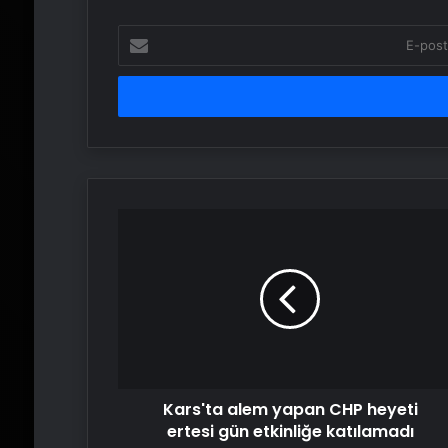
E-
posta
adresinizi
girin
Kars'ta
alem
yapan
CHP
heyeti
ertesi
gün
etkinliğe
katılamadı
Kars'ta alem yapan CHP heyeti
ertesi gün etkinliğe katılamadı