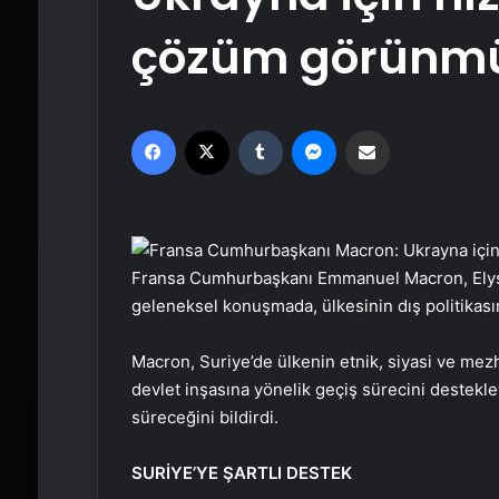
çözüm görünm
Facebook
X
Tumblr
Messenger
Email'den paylaş
Fransa Cumhurbaşkanı Emmanuel Macron, Elyse
geleneksel konuşmada, ülkesinin dış politikası
Macron, Suriye’de ülkenin etnik, siyasi ve mezh
devlet inşasına yönelik geçiş sürecini destekl
süreceğini bildirdi.
SURİYE’YE ŞARTLI DESTEK