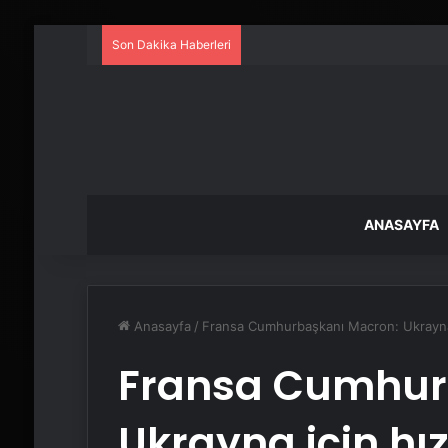
Son Dakika Haberleri
ANASAYFA
Anasayfa
/
Fransa Cumhurbaşkanı Macron: Ukrayna 
Fransa Cumhur
Ukrayna için hız