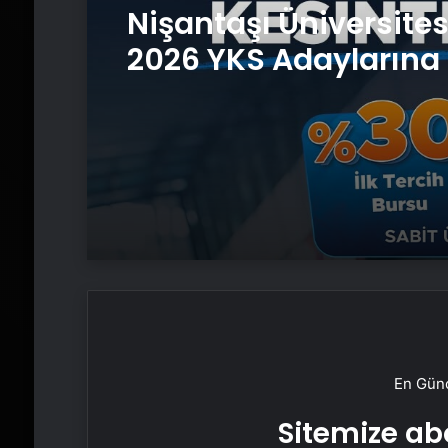
Nişantaşı Üniversite
2026 YKS Adaylarına 
Güvence: Sabit Ücret
Kesintisiz Burs
En Günc
Sitemize abo