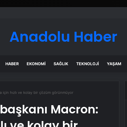
Anadolu Haber
HABER
EKONOMI
SAĞLIK
TEKNOLOJI
YAŞAM
için hızlı ve kolay bir çözüm görünmüyor
başkanı Macron:
lı ve kolay bir