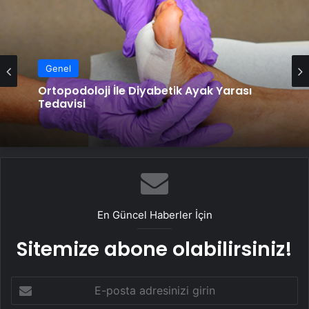
Genel
Ortopodoloji İle Diyabetik Ayak Yarası
Tedavisi
En Güncel Haberler İçin
Sitemize abone olabilirsiniz!
E-
posta