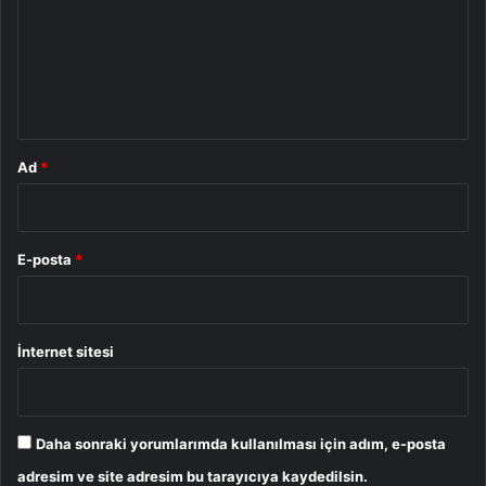
u
m
*
Ad
*
E-posta
*
İnternet sitesi
Daha sonraki yorumlarımda kullanılması için adım, e-posta
adresim ve site adresim bu tarayıcıya kaydedilsin.