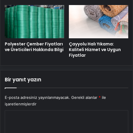
Polyester Çember Fiyatları
Çayyolu Halı Yıkama:
ve Üreticileri Hakkında Bilgi
Kaliteli Hizmet ve Uygun
Fiyatlar
Bir yanıt yazın
E-posta adresiniz yayınlanmayacak.
Gerekli alanlar
*
ile
işaretlenmişlerdir
Y
o
r