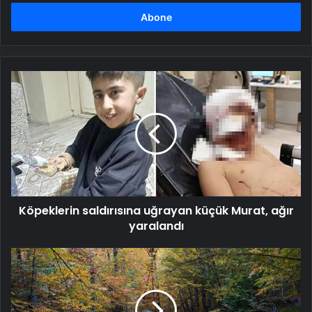
adresinizi
girin
Köpeklerin
saldırısına
uğrayan
küçük
Murat,
ağır
yaralandı
Köpeklerin saldırısına uğrayan küçük Murat, ağır
yaralandı
Bolu
Valiliği'nden
yeni
karar: