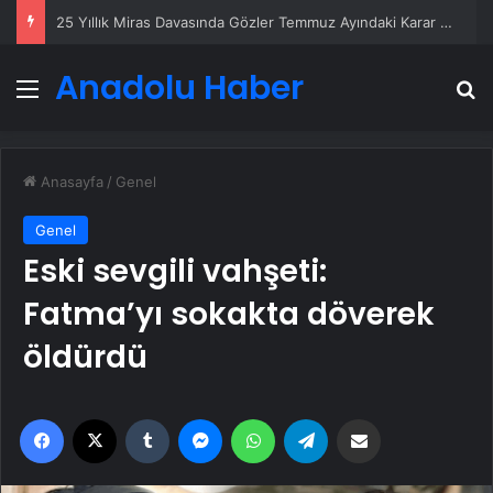
25 Yıllık Miras Davasında Gözler Temmuz Ayındaki Karar Duruşmasına Çevrildi
Anadolu Haber
Menü
A
Anasayfa
/
Genel
Genel
Eski sevgili vahşeti:
Fatma’yı sokakta döverek
öldürdü
Facebook
X
Tumblr
Messenger
WhatsApp
Telegram
Email'den paylaş