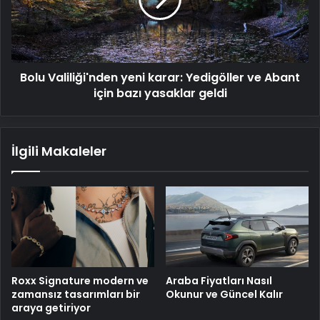
Yedigöller
ve
Abant
için
bazı
Bolu Valiliği'nden yeni karar: Yedigöller ve Abant
yasaklar
geldi
için bazı yasaklar geldi
İlgili Makaleler
Roxx Signature modern ve
Araba Fiyatları Nasıl
zamansız tasarımları bir
Okunur ve Güncel Kalır
araya getiriyor