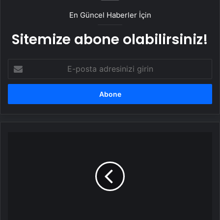
En Güncel Haberler İçin
Sitemize abone olabilirsiniz!
E-
posta
adresinizi
girin
Vali
Kızılkaya,
İftar
Programına
Katıldı