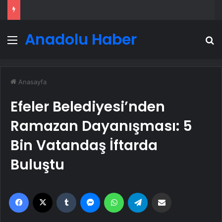
Anadolu Haber
Menü
A
Anasayfa
Efeler Belediyesi’nden
Ramazan Dayanışması: 5
Bin Vatandaş İftarda
Buluştu
Facebook
X
Tumblr
Messenger
WhatsApp
Telegram
Email'den paylaş