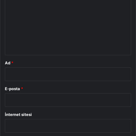
o
r
u
m
*
Ad
*
E-posta
*
İnternet sitesi