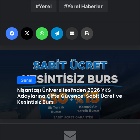
Yerel
Yerel Haberler
Facebook
X
WhatsApp
Telegram
Email'den paylaş
Yaz
Genel
Nişantaşı Üniversitesi’nden 2026 YKS
Adaylarına Çifte Güvence: Sabit Ücret ve
Kesintisiz Burs