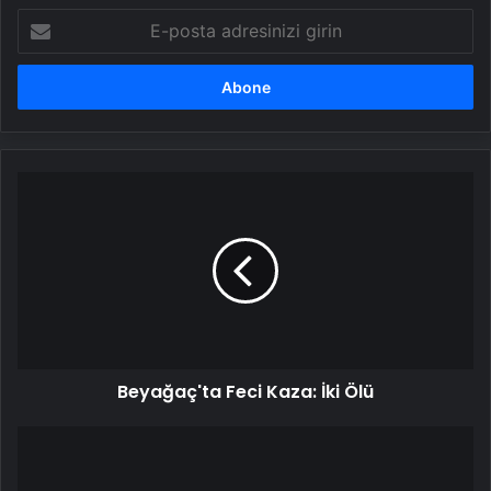
E-
posta
adresinizi
girin
Beyağaç'ta
Feci
Kaza:
İki
Ölü
Beyağaç'ta Feci Kaza: İki Ölü
Alaca'da
Kan
Bağışı