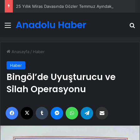
25 Yıllık Miras Davasında Gözler Temmuz Ayındaki Karar Duruşmasına Çevrildi
Anadolu Haber
Menü
A
Anasayfa
/
Haber
Haber
Bingöl’de Uyuşturucu ve
Silah Operasyonu
Facebook
X
Tumblr
Messenger
WhatsApp
Telegram
Email'den paylaş