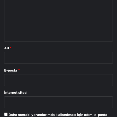
r
u
m
*
Ad
*
E-posta
*
İnternet sitesi
Daha sonraki yorumlarımda kullanılması için adım, e-posta