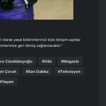
i olarak yasal bildirimlerinizi bize iletişim sayfası
rimlerinize geri dönüş sağlanılacaktır.”
ru Cündübeyoğlu
Gibi
Magazin
Nişantaşı Üniversitesi’nden 2026 YKS
et Çoruh
Son Dakika
Televizyon
Adaylarına Çifte Güvence: Sabit
Ücret ve Kesintisiz Burs
Yaşam
25 Yıllık Miras Davasında Gözler
Temmuz Ayındaki Karar
Duruşmasına Çevrildi