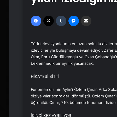
Facebook
X
Tumblr
Messenger
Email'den paylaş
Türk televizyonlarının en uzun soluklu dizilerin
izleyicileriyle buluşmaya devam ediyor. Zafer
Okar, Ebru Cündübeyoğlu ve Ozan Çobanoğlu’nu
beklenmedik bir ayrılık yaşanacak.
HİKAYESİ BİTTİ
Fenomen dizinin Aylin’i Özlem Çınar, Arka Sokak
diziye yılar sonra geri dönmüştü. Özlem Çınar’ın 
öğrenildi. Çınar, 710. bölümde fenomen dizide
İKİNCİ KEZ AYRILIYOR