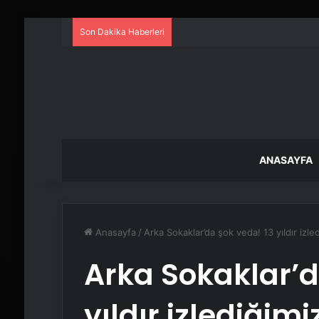
Son Dakika Haberleri
ANASAYFA
Anasayfa
/
Arka Sokaklar’da şok veda! 13 yıldır izle
Arka Sokaklar’d
yıldır izlediğim