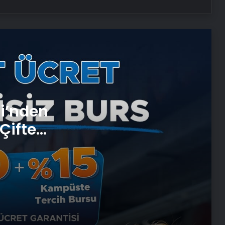
Ortopodoloji İle Diyabetik Ayak
Yarası Tedavisi
Zihnin Gizemli Sınırları ve Ötesi :
Nasılnedir.com
Serjoy : Dijital Medya Ajansı, Google
si’nden
Reklam Ajansı, SEO Ajansı ve Web
Tasarım Ajansı
Çifte
 ve
UETDS Nedir ? Uetds.com İle Akıllı
Dijital Taşımacılık Yazılımı
Umre Turları Rehberi Diyanet Umre
Turları Farkları ve Seçim Kriterleri