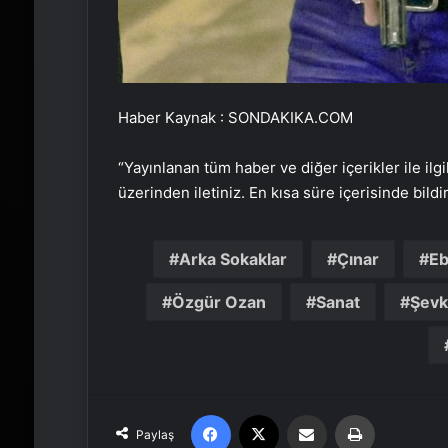
Haber Kaynak : SONDAKIKA.COM
“Yayınlanan tüm haber ve diğer içerikler ile ilgil
üzerinden iletiniz. En kısa süre içerisinde bildi
Arka Sokaklar
Çınar
Eb
Özgür Ozan
Sanat
Şevk
Facebook
X
Email'den paylaş
Yaz
Paylaş