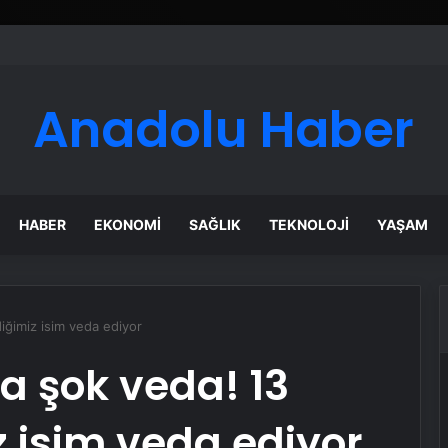
Anadolu Haber
HABER
EKONOMI
SAĞLIK
TEKNOLOJI
YAŞAM
diğimiz isim veda ediyor
a şok veda! 13
iz isim veda ediyor