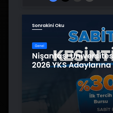
Sonrakini Oku
Genel
Nişantaşı Üniversite
2026 YKS Adaylarına 
Güvence: Sabit Ücret
Kesintisiz Burs