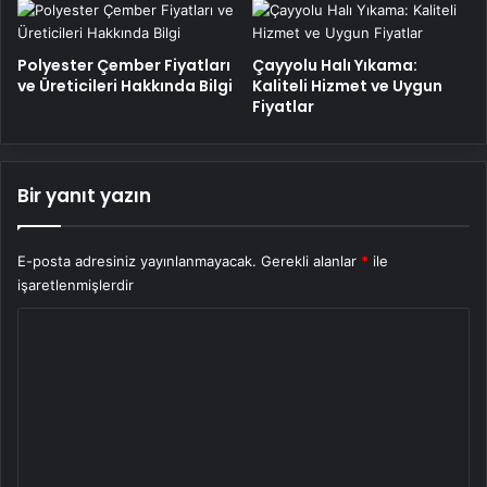
Polyester Çember Fiyatları
Çayyolu Halı Yıkama:
ve Üreticileri Hakkında Bilgi
Kaliteli Hizmet ve Uygun
Fiyatlar
Bir yanıt yazın
E-posta adresiniz yayınlanmayacak.
Gerekli alanlar
*
ile
işaretlenmişlerdir
Y
o
r
u
m
*