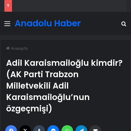
Anadolu Haber
Menü
A
Anasayfa
Adil Karaismailoğlu kimdir?
(AK Parti Trabzon
Milletvekili Adil
Karaismailoğlu’nun
özgeçmişi)
Facebook
X
Tumblr
Messenger
WhatsApp
Telegram
Email'den paylaş