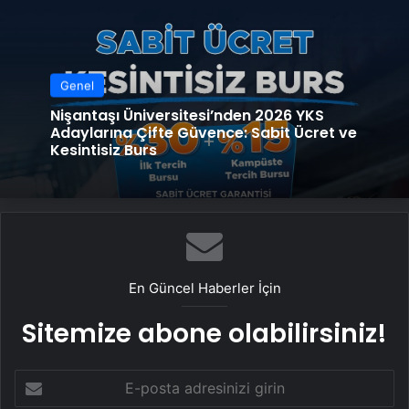
Genel
Nişantaşı Üniversitesi’nden 2026 YKS
Adaylarına Çifte Güvence: Sabit Ücret ve
Kesintisiz Burs
En Güncel Haberler İçin
Sitemize abone olabilirsiniz!
E-
posta