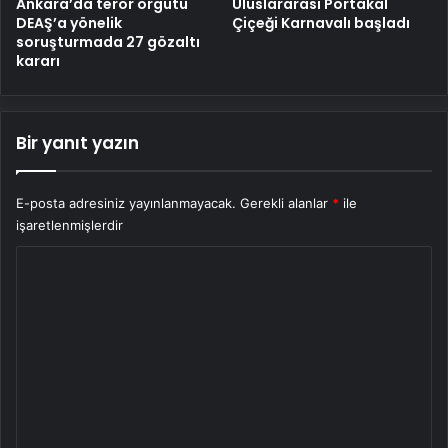
Ankara’da terör örgütü
Uluslararası Portakal
DEAŞ’a yönelik
Çiçeği Karnavalı başladı
soruşturmada 27 gözaltı
kararı
Bir yanıt yazın
E-posta adresiniz yayınlanmayacak.
Gerekli alanlar
*
ile
işaretlenmişlerdir
Y
o
r
u
m
*