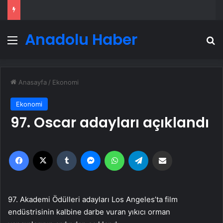
Anadolu Haber
Menü
A
Anasayfa
/
Ekonomi
Ekonomi
97. Oscar adayları açıklandı
Facebook
X
Tumblr
Messenger
WhatsApp
Telegram
Email'den paylaş
97. Akademi Ödülleri adayları Los Angeles’ta film
endüstrisinin kalbine darbe vuran yıkıcı orman