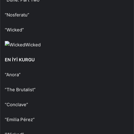
“Nosferatu”
“Wicked”
Wicked
EN İYİ KURGU
“Anora”
“The Brutalist”
“Conclave”
“Emilia Pérez”