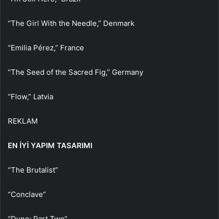
“The Girl With the Needle,” Denmark
“Emilia Pérez,” France
“The Seed of the Sacred Fig,” Germany
“Flow,” Latvia
REKLAM
EN İYİ YAPIM TASARIMI
“The Brutalist”
“Conclave”
“Dune: Part Two”