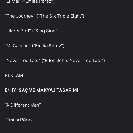
“El Mal” (“Emilia Pérez”)
“The Journey” (“The Six Triple Eight”)
“Like A Bird” (“Sing Sing”)
“Mi Camino” (“Emilia Pérez”)
“Never Too Late” (“Elton John: Never Too Late”)
REKLAM
EN İYİ SAÇ VE MAKYAJ TASARIMI
“A Different Man”
“Emilia Pérez”