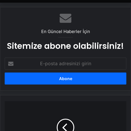
En Güncel Haberler İçin
Sitemize abone olabilirsiniz!
E-
posta
adresinizi
girin
Kanserle
mücadele
eden
çocukların
aileleri