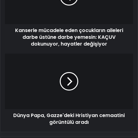
darbe
üstüne
darbe
yemesin:
Kanserle mücadele eden çocukların aileleri
KAÇUV
dokunuyor,
darbe üstüne darbe yemesin: KAÇUV
hayatler
dokunuyor, hayatler değişiyor
değişiyor
Dünya
Papa,
Gazze'deki
Hristiyan
cemaatini
görüntülü
aradı
Dünya Papa, Gazze'deki Hristiyan cemaatini
görüntülü aradı