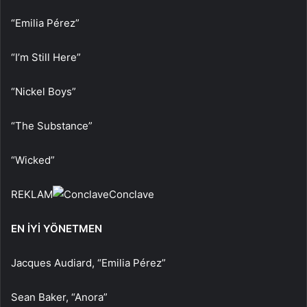
“Emilia Pérez”
“I’m Still Here”
“Nickel Boys”
“The Substance”
“Wicked”
REKLAM
Conclave
EN İYİ YÖNETMEN
Jacques Audiard, “Emilia Pérez”
Sean Baker, “Anora”