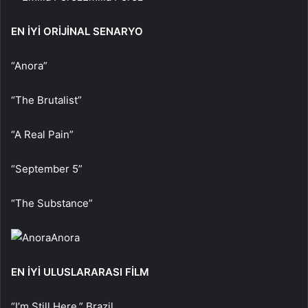
EN İYİ ORİJİNAL SENARYO
“Anora”
“The Brutalist”
“A Real Pain”
“September 5”
“The Substance”
Anora
EN İYİ ULUSLARARASI FİLM
“I’m Still Here,” Brazil