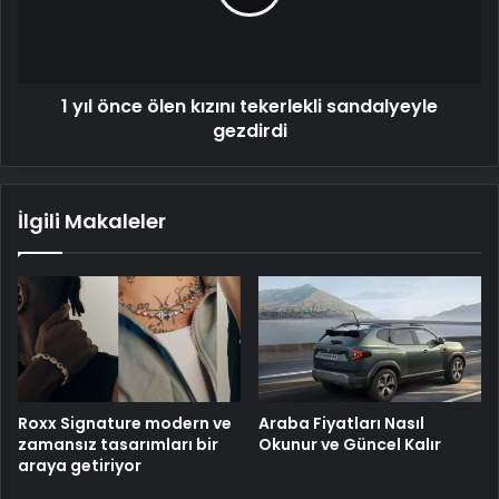
tekerlekli
sandalyeyle
gezdirdi
1 yıl önce ölen kızını tekerlekli sandalyeyle
gezdirdi
İlgili Makaleler
Roxx Signature modern ve
Araba Fiyatları Nasıl
zamansız tasarımları bir
Okunur ve Güncel Kalır
araya getiriyor