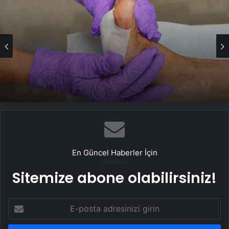
Genel
Ortopodoloji İle Diyabetik Ayak Yarası
Tedavisi
En Güncel Haberler İçin
Sitemize abone olabilirsiniz!
E-
posta
adresinizi