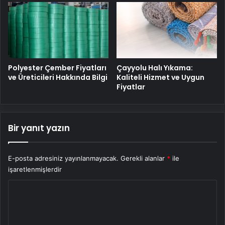
Polyester Çember Fiyatları
Çayyolu Halı Yıkama:
ve Üreticileri Hakkında Bilgi
Kaliteli Hizmet ve Uygun
Fiyatlar
Bir yanıt yazın
E-posta adresiniz yayınlanmayacak.
Gerekli alanlar
*
ile
işaretlenmişlerdir
Y
o
r