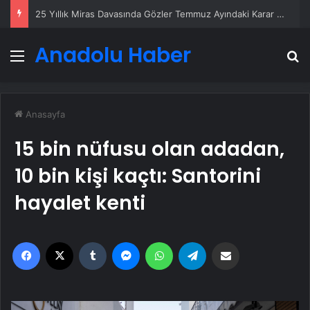
25 Yıllık Miras Davasında Gözler Temmuz Ayındaki Karar Duruşmasına Çevrildi
Anadolu Haber
Menü
A
Anasayfa
15 bin nüfusu olan adadan,
10 bin kişi kaçtı: Santorini
hayalet kenti
Facebook
X
Tumblr
Messenger
WhatsApp
Telegram
Email'den paylaş