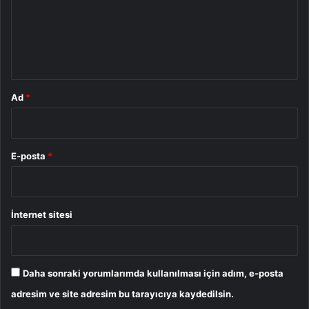
u
m
*
Ad
*
E-posta
*
İnternet sitesi
Daha sonraki yorumlarımda kullanılması için adım, e-posta
adresim ve site adresim bu tarayıcıya kaydedilsin.