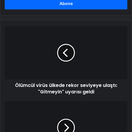
girin
Ölümcül
virüs
ülkede
rekor
seviyeye
ulaştı:
"Gitmeyin"
uyarısı
geldi
Ölümcül virüs ülkede rekor seviyeye ulaştı:
"Gitmeyin" uyarısı geldi
1
yıl
önce
ölen
kızını