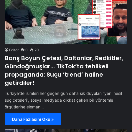
Editör
0
20
Barış Boyun Çetesi, Daltonlar, Redkitler,
Gündoğmuşlar… TikTok’ta tehlikeli
propaganda: Suçu ‘trend’ haline
getirdiler!
Türkiye’de isimleri her geçen gün daha sık duyulan “yeni nesil
suç çeteleri”, sosyal medyada dikkat çeken bir yöntemle
örgütlerine eleman…
Daha Fazlasını Oku »