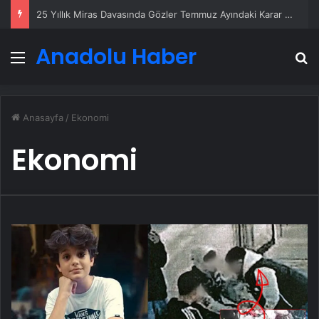
Ortopodoloji İle Diyabetik Ayak Yarası Tedavisi
Anadolu Haber
Menü
A
Anasayfa
/
Ekonomi
Ekonomi