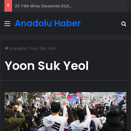
25 Yıllık Miras Davasında Gözler Temmuz Ayındaki Karar Duruşmasına Çevrildi
Anadolu Haber
Menü
A
Anasayfa
/
Yoon Suk Yeol
Yoon Suk Yeol