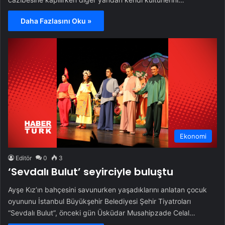
Daha Fazlasını Oku »
Ekonomi
Editör
0
3
‘Sevdalı Bulut’ seyirciyle buluştu
Ayşe Kız’ın bahçesini savunurken yaşadıklarını anlatan çocuk
oyununu İstanbul Büyükşehir Belediyesi Şehir Tiyatroları
“Sevdalı Bulut”, önceki gün Üsküdar Musahipzade Celal…