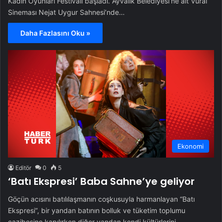
Kadın Oyunları Festivali başladı. Ayvalık Belediyesi’ne ait Vural
Sineması Nejat Uygur Sahnesi’nde…
Daha Fazlasını Oku »
Ekonomi
Editör
0
5
‘Batı Ekspresi’ Baba Sahne’ye geliyor
Göçün acısını batılılaşmanın coşkusuyla harmanlayan “Batı
Ekspresi”, bir yandan batının bolluk ve tüketim toplumu
cazibesine kapılırken diğer yandan kendi kültürlerini…