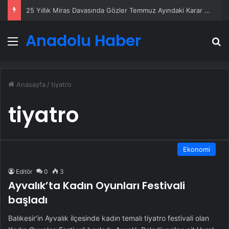
25 Yıllık Miras Davasında Gözler Temmuz Ayındaki Karar Duruşmasına Çevrildi
Anadolu Haber
Menü
A
Anasayfa
/
tiyatro
tiyatro
Ekonomi
Editör
0
3
Ayvalık’ta Kadın Oyunları Festivali
başladı
Balıkesir’in Ayvalık ilçesinde kadın temalı tiyatro festivali olan