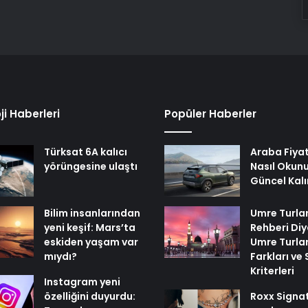
ji Haberleri
Popüler Haberler
Türksat 6A kalıcı
Araba Fiyat
yörüngesine ulaştı
Nasıl Okunu
Güncel Kalı
Bilim insanlarından
Umre Turlar
yeni keşif: Mars’ta
Rehberi Di
eskiden yaşam var
Umre Turlar
mıydı?
Farkları ve
Kriterleri
Instagram yeni
özelliğini duyurdu:
Roxx Signa