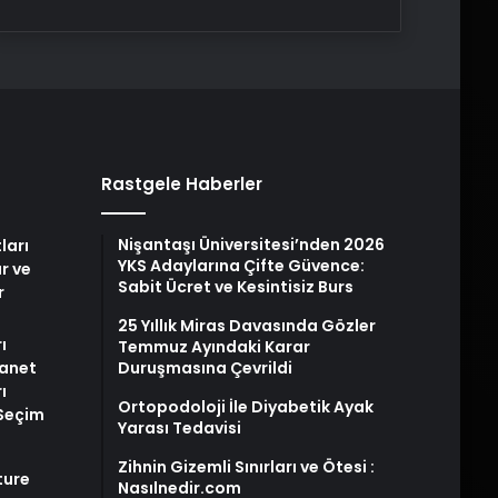
Rastgele Haberler
Nişantaşı Üniversitesi’nden 2026
ları
YKS Adaylarına Çifte Güvence:
r ve
Sabit Ücret ve Kesintisiz Burs
r
25 Yıllık Miras Davasında Gözler
ı
Temmuz Ayındaki Karar
yanet
Duruşmasına Çevrildi
ı
Ortopodoloji İle Diyabetik Ayak
 Seçim
Yarası Tedavisi
Zihnin Gizemli Sınırları ve Ötesi :
ture
Nasılnedir.com