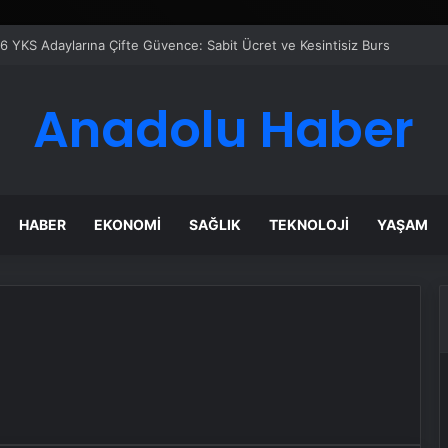
er Temmuz Ayındaki Karar Duruşmasına Çevrildi
Anadolu Haber
HABER
EKONOMI
SAĞLIK
TEKNOLOJI
YAŞAM