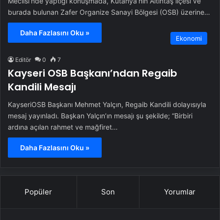
Meclisi’nde yaptığı konuşmada, Kütahya’nın Altıntaş ilçesi ve
burada bulunan Zafer Organize Sanayi Bölgesi (OSB) üzerine…
Daha Fazlasını Oku »
Ekonomi
Editör
0
7
Kayseri OSB Başkanı’ndan Regaib
Kandili Mesajı
KayseriOSB Başkanı Mehmet Yalçın, Regaib Kandili dolayısıyla
mesaj yayınladı. Başkan Yalçın’ın mesajı şu şekilde; “Birbiri
ardına açılan rahmet ve mağfiret…
Daha Fazlasını Oku »
Popüler
Son
Yorumlar