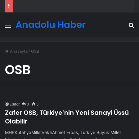
Anadolu Haber
Menü
A
Anasayfa
/
OSB
OSB
Editör
0
5
Zafer OSB, Türkiye’nin Yeni Sanayi Üssü
Olabilir
MHPKütahyaMilletvekiliAhmet Erbaş, Türkiye Büyük Millet