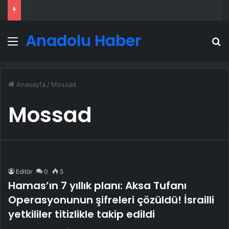
Anadolu Haber
Menü
A
Anasayfa
/
Mossad
Mossad
Editör
0
5
Hamas’ın 7 yıllık planı: Aksa Tufanı
Operasyonunun şifreleri çözüldü! İsrailli
yetkililer titizlikle takip edildi