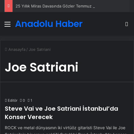
25 Yıllık Miras Davasında Gözler Temmuz Ayındaki Karar Duruşmasına Çevrildi
Anadolu Haber
Menü
A
Anasayfa
/
Joe Satriani
Joe Satriani
Editör
0
1
Steve Vai ve Joe Satriani İstanbul’da
Konser Verecek
ROCK ve metal dünyasının iki virtüöz gitaristi Steve Vai ile Joe