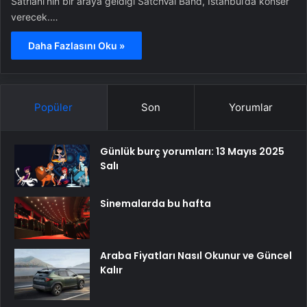
Satriani’nin bir araya geldiği SatchVai Band, İstanbul’da konser
verecek.…
Daha Fazlasını Oku »
Popüler
Son
Yorumlar
Günlük burç yorumları: 13 Mayıs 2025
Salı
Sinemalarda bu hafta
Araba Fiyatları Nasıl Okunur ve Güncel
Kalır