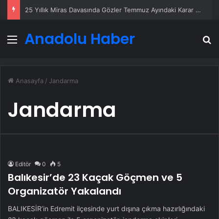
25 Yıllık Miras Davasında Gözler Temmuz Ayındaki Karar Duruşmasına Çevrildi
Anadolu Haber
Menü
A
Anasayfa
/
Jandarma
Jandarma
Editör
0
5
Balıkesir’de 23 Kaçak Göçmen ve 5
Organizatör Yakalandı
BALIKESİR’in Edremit ilçesinde yurt dışına çıkma hazırlığındaki