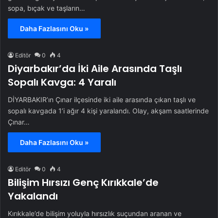
sopa, bıçak ve taşların…
Daha Fazlasını Oku »
Editör
0
4
Diyarbakır’da İki Aile Arasında Taşlı
Sopalı Kavga: 4 Yaralı
DİYARBAKIR’ın Çınar ilçesinde iki aile arasında çıkan taşlı ve
sopalı kavgada 1’i ağır 4 kişi yaralandı. Olay, akşam saatlerinde
Çınar…
Daha Fazlasını Oku »
Editör
0
4
Bilişim Hırsızı Genç Kırıkkale’de
Yakalandı
Kırıkkale’de bilişim yoluyla hırsızlık suçundan aranan ve