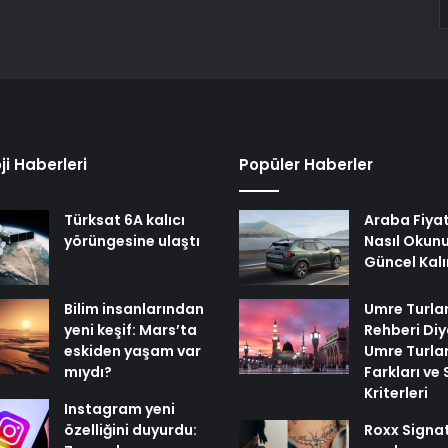
ji Haberleri
Popüler Haberler
Türksat 6A kalıcı
Araba Fiyat
yörüngesine ulaştı
Nasıl Okunu
Güncel Kalı
Bilim insanlarından
Umre Turlar
yeni keşif: Mars’ta
Rehberi Di
eskiden yaşam var
Umre Turlar
mıydı?
Farkları ve
Kriterleri
Instagram yeni
özelliğini duyurdu:
Roxx Signa