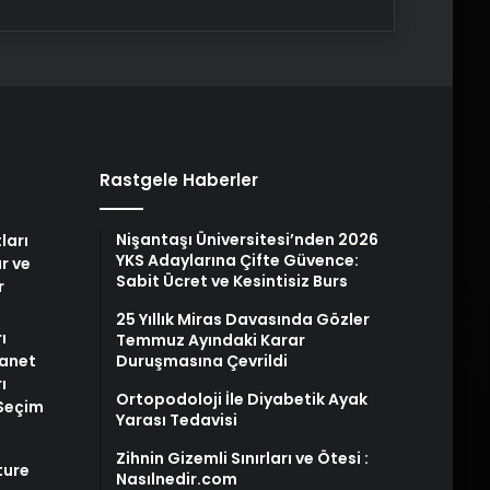
Rastgele Haberler
Nişantaşı Üniversitesi’nden 2026
ları
YKS Adaylarına Çifte Güvence:
r ve
Sabit Ücret ve Kesintisiz Burs
r
25 Yıllık Miras Davasında Gözler
ı
Temmuz Ayındaki Karar
yanet
Duruşmasına Çevrildi
ı
Ortopodoloji İle Diyabetik Ayak
 Seçim
Yarası Tedavisi
Zihnin Gizemli Sınırları ve Ötesi :
ture
Nasılnedir.com