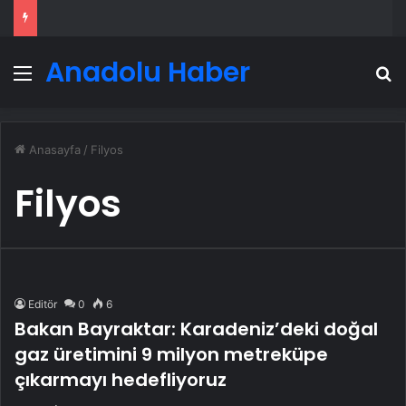
Anadolu Haber
Menü
A
Anasayfa
/
Filyos
Filyos
Editör
0
6
Bakan Bayraktar: Karadeniz’deki doğal
gaz üretimini 9 milyon metreküpe
çıkarmayı hedefliyoruz