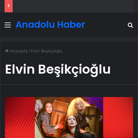
Anadolu Haber
Menü
A
Anasayfa
/
Elvin Beşikçioğlu
Elvin Beşikçioğlu