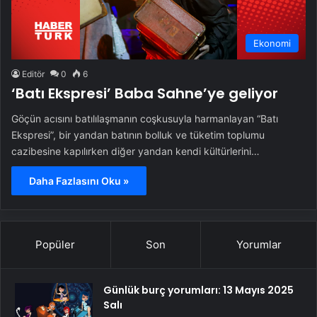
Ekonomi
Editör
0
6
‘Batı Ekspresi’ Baba Sahne’ye geliyor
Göçün acısını batılılaşmanın coşkusuyla harmanlayan “Batı
Ekspresi”, bir yandan batının bolluk ve tüketim toplumu
cazibesine kapılırken diğer yandan kendi kültürlerini…
Daha Fazlasını Oku »
Popüler
Son
Yorumlar
Günlük burç yorumları: 13 Mayıs 2025
Salı