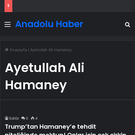
Anadolu Haber
Menü
A
Anasayfa
/
Ayetullah Ali Hamaney
Ayetullah Ali
Hamaney
Editör
0
4
Trump’tan Hamaney’e tehdit