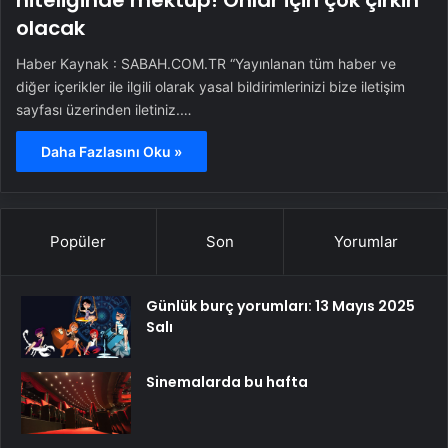
niteliğinde mektup! Onlar için çok çirkin
olacak
Haber Kaynak : SABAH.COM.TR “Yayınlanan tüm haber ve
diğer içerikler ile ilgili olarak yasal bildirimlerinizi bize iletişim
sayfası üzerinden iletiniz.…
Daha Fazlasını Oku »
Popüler
Son
Yorumlar
Günlük burç yorumları: 13 Mayıs 2025
Salı
Sinemalarda bu hafta