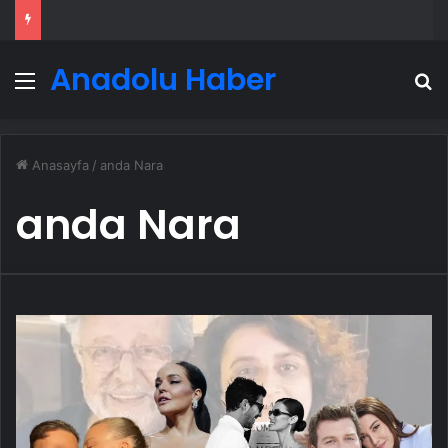
Anadolu Haber
Menü
A
Anasayfa
/
anda Nara
anda Nara